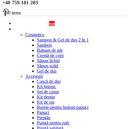
+40 759 101 203
0
0 items
OFERTA DISPENSERE
hot
Cosmetice si Accesorii
Cosmetice
Șampon & Gel de duș 2 în 1
Șampon
Balsam de păr
Cremă de corp
Săpun lichid
Săpun solid
Gel de dus
Accesorii
Cască de duș
Kit Igienic
Set de cusut
Kit dentar
Kit de ras
Burete pentru lustruit papuci
Papuci
Pieptăn
Pungă pentru rufe
Pungă sanitară