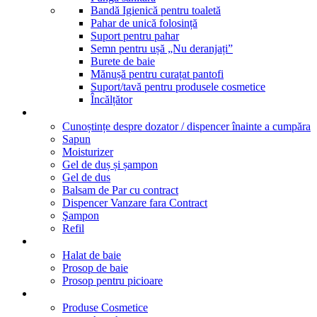
Bandă Igienică pentru toaletă
Pahar de unică folosință
Suport pentru pahar
Semn pentru ușă „Nu deranjați”
Burete de baie
Mănușă pentru curațat pantofi
Suport/tavă pentru produsele cosmetice
Încălțător
Dispensere
Cunoștințe despre dozator / dispencer înainte a cumpăra
Sapun
Moisturizer
Gel de duș și șampon
Gel de dus
Balsam de Par cu contract
Dispencer Vanzare fara Contract
Şampon
Refil
Textile
Halat de baie
Prosop de baie
Prosop pentru picioare
Marcile noastre
Produse Cosmetice