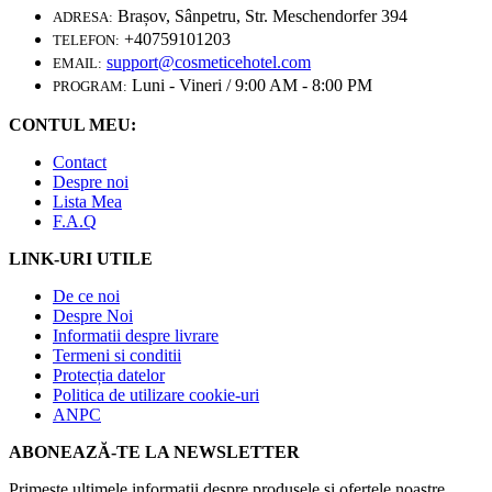
Brașov, Sânpetru, Str. Meschendorfer 394
ADRESA:
+40759101203
TELEFON:
support@cosmeticehotel.com
EMAIL:
Luni - Vineri / 9:00 AM - 8:00 PM
PROGRAM:
CONTUL MEU:
Contact
Despre noi
Lista Mea
F.A.Q
LINK-URI UTILE
De ce noi
Despre Noi
Informatii despre livrare
Termeni si conditii
Protecția datelor
Politica de utilizare cookie-uri
ANPC
ABONEAZĂ-TE LA NEWSLETTER
Primeste ultimele informatii despre produsele si ofertele noastre.