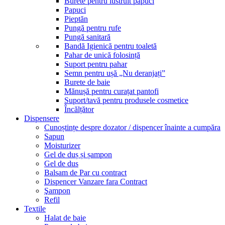
Burete pentru lustruit papuci
Papuci
Pieptăn
Pungă pentru rufe
Pungă sanitară
Bandă Igienică pentru toaletă
Pahar de unică folosință
Suport pentru pahar
Semn pentru ușă „Nu deranjați”
Burete de baie
Mănușă pentru curațat pantofi
Suport/tavă pentru produsele cosmetice
Încălțător
Dispensere
Cunoștințe despre dozator / dispencer înainte a cumpăra
Sapun
Moisturizer
Gel de duș și șampon
Gel de dus
Balsam de Par cu contract
Dispencer Vanzare fara Contract
Şampon
Refil
Textile
Halat de baie