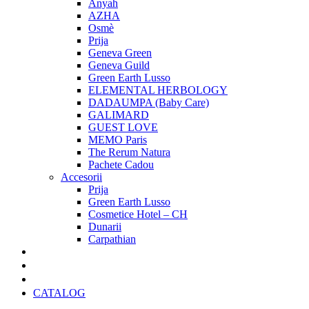
Anyah
AZHA
Osmè
Prija
Geneva Green
Geneva Guild
Green Earth Lusso
ELEMENTAL HERBOLOGY
DADAUMPA (Baby Care)
GALIMARD
GUEST LOVE
MEMO Paris
The Rerum Natura
Pachete Cadou
Accesorii
Prija
Green Earth Lusso
Cosmetice Hotel – CH
Dunarii
Carpathian
Pachete Cadou
Oferte Speciale
Cadouri Craciun
CATALOG