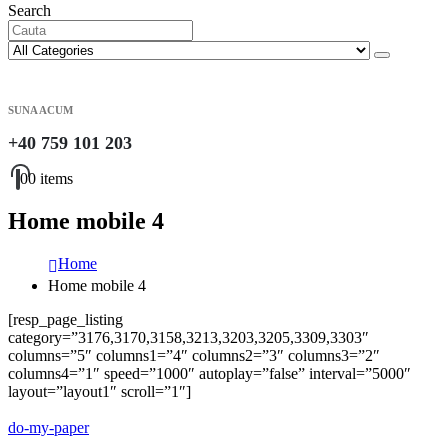
Search
SUNA ACUM
+40 759 101 203
0
0 items
Home mobile 4
Home
Home mobile 4
[resp_page_listing
category=”3176,3170,3158,3213,3203,3205,3309,3303″
columns=”5″ columns1=”4″ columns2=”3″ columns3=”2″
columns4=”1″ speed=”1000″ autoplay=”false” interval=”5000″
layout=”layout1″ scroll=”1″]
do-my-paper