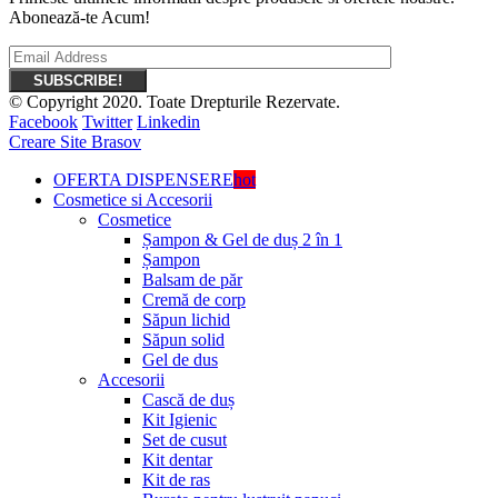
Abonează-te Acum!
© Copyright 2020. Toate Drepturile Rezervate.
Facebook
Twitter
Linkedin
Creare Site Brasov
OFERTA DISPENSERE
hot
Cosmetice si Accesorii
Cosmetice
Șampon & Gel de duș 2 în 1
Șampon
Balsam de păr
Cremă de corp
Săpun lichid
Săpun solid
Gel de dus
Accesorii
Cască de duș
Kit Igienic
Set de cusut
Kit dentar
Kit de ras