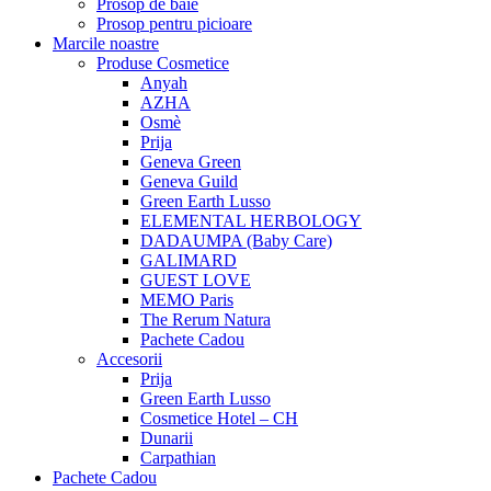
Prosop de baie
Prosop pentru picioare
Marcile noastre
Produse Cosmetice
Anyah
AZHA
Osmè
Prija
Geneva Green
Geneva Guild
Green Earth Lusso
ELEMENTAL HERBOLOGY
DADAUMPA (Baby Care)
GALIMARD
GUEST LOVE
MEMO Paris
The Rerum Natura
Pachete Cadou
Accesorii
Prija
Green Earth Lusso
Cosmetice Hotel – CH
Dunarii
Carpathian
Pachete Cadou