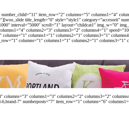
”10″ number_child=”11″ item_row=”2″ columns=”5″ columns1=”4″ co
″][woo_slide title_length=”0″ style=”style1″ category=”accesorii”
″ interval=”5000″ scroll=”1″ layout=”childcat1″ img_w=”0″ img_h=”
lumns1=”4″ columns2=”3″ columns3=”2″ columns4=”1″ speed=”1000″ 
1″ columns=”1″ columns1=”1″ columns2=”1″ columns3=”1″ columns4=”
tem_row=”1″ columns=”1″ columns1=”1″ columns2=”1″ columns3=”1″ c
=”4″ columns=”3″ columns1=”3″ columns2=”2″ columns3=”2″ columns4=
rand-6,brand-7″ numberposts=”7″ item_row=”1″ columns=”6″ columns