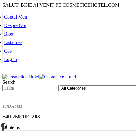
SALUT, BINE AI VENIT PE COSMETICEHOTEL.COM
|
Contul Meu
Despre Noi
Blog
Lista mea
Cos
Log In
|
Search
SUNA ACUM
+40 759 101 203
0
0 items