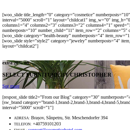
[woo_slide title_length=”0″ category=”cosmetice” numberposts=
interval=”5000″ scroll=”1″ layout=”childcat1″ img_w=”0″ img_h=”0
columns1=”4″ columns2=”3″ columns3=”2″ columns4=”1″ speed=”1000
numberposts=”10″ number_child=”11″ item_row=”2″ columns=”5″ co
[woo_slide category=”health-beauty” numberposts=”4″ item_row=”
[woo_slide style=”style2″ category=”jewelry” numberposts=”4″ i
layout=”childcat2″]
extra 20% off
SELECT FURNITURE BY CHRISTOPHER
See more
[respost_slide title2=”From our Blog” category=”30″ numberposts
[sw_brand category=”brand-1,brand-2,brand-3,brand-4,brand-5,b
interval=”5000″ scroll=”1″]
Brașov, Sânpetru, Str. Meschendorfer 394
ADRESA:
+40759101203
TELEFON:
support@cosmeticehotel.com