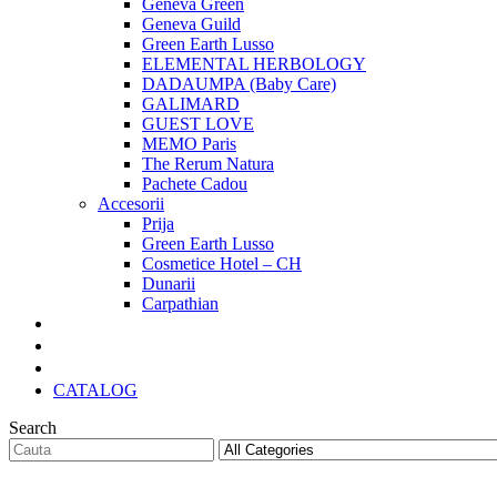
Geneva Green
Geneva Guild
Green Earth Lusso
ELEMENTAL HERBOLOGY
DADAUMPA (Baby Care)
GALIMARD
GUEST LOVE
MEMO Paris
The Rerum Natura
Pachete Cadou
Accesorii
Prija
Green Earth Lusso
Cosmetice Hotel – CH
Dunarii
Carpathian
Pachete Cadou
Oferte Speciale
Cadouri Craciun
CATALOG
Search