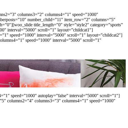
lumns2=”3″ columns3=”2″ columns4=”1″ speed=”1000″
 numberposts=”10″ number_child=”11″ item_row=”2″ columns=”5″
0″][woo_slide title_length=”0″ style=”style2″ category=”sports”
interval=”5000″ scroll=”1″ layout=”childcat1″]
1″ speed=”1000″ interval=”5000″ scroll=”1″ layout=”childcat2″]
olumns4=”1″ speed=”1000″ interval=”5000″ scroll=”1″
”1″ speed=”1000″ autoplay=”false” interval=”5000″ scroll=”1″]
1=”5″ columns2=”4″ columns3=”3″ columns4=”1″ speed=”1000″