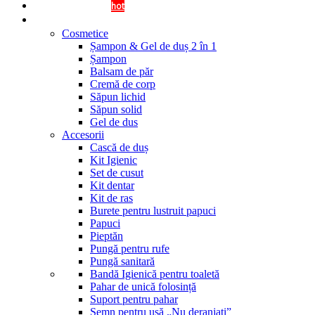
OFERTA DISPENSERE
hot
Cosmetice si Accesorii
Cosmetice
Șampon & Gel de duș 2 în 1
Șampon
Balsam de păr
Cremă de corp
Săpun lichid
Săpun solid
Gel de dus
Accesorii
Cască de duș
Kit Igienic
Set de cusut
Kit dentar
Kit de ras
Burete pentru lustruit papuci
Papuci
Pieptăn
Pungă pentru rufe
Pungă sanitară
Bandă Igienică pentru toaletă
Pahar de unică folosință
Suport pentru pahar
Semn pentru ușă „Nu deranjați”