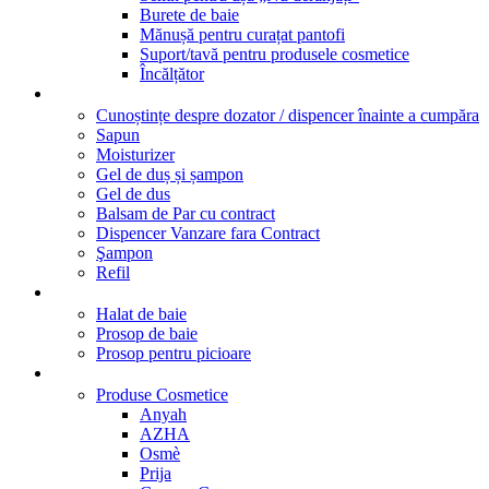
Burete de baie
Mănușă pentru curațat pantofi
Suport/tavă pentru produsele cosmetice
Încălțător
Dispensere
Cunoștințe despre dozator / dispencer înainte a cumpăra
Sapun
Moisturizer
Gel de duș și șampon
Gel de dus
Balsam de Par cu contract
Dispencer Vanzare fara Contract
Şampon
Refil
Textile
Halat de baie
Prosop de baie
Prosop pentru picioare
Marcile noastre
Produse Cosmetice
Anyah
AZHA
Osmè
Prija