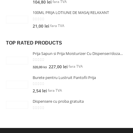
fara TVA
104,80
lei
100ML PRIJA LOTIUNE DE MASAJ RELAXANT
0
out of 5
fara TVA
21,00
lei
TOP RATED PRODUCTS
Prija Sapun si Prija Moisturizer Cu Dispenser/dozator Inox surub
0
out of 5
fara TVA
227,00
lei
320,00
lei
Burete pentru Lustruit Pantofii Prija
0
out of 5
fara TVA
2,54
lei
Dispensere cu proba gratuita
0
out of 5