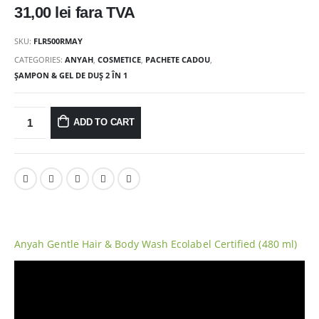
31,00
lei
fara TVA
SKU:
FLR500RMAY
CATEGORIES:
ANYAH
,
COSMETICE
,
PACHETE CADOU
,
ȘAMPON & GEL DE DUȘ 2 ÎN 1
ADD TO CART
Anyah Gentle Hair & Body Wash Ecolabel Certified (480 ml)