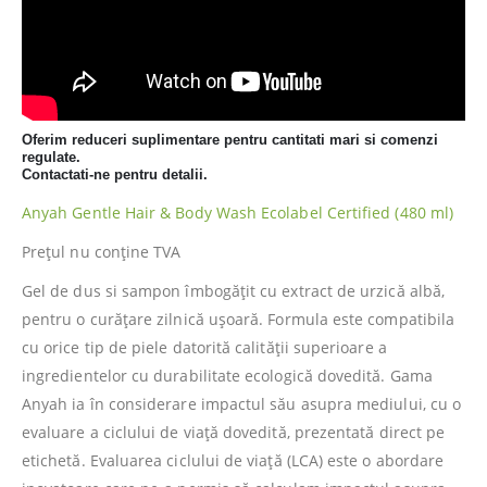
Oferim reduceri suplimentare pentru cantitati mari si comenzi
regulate.
Contactati-ne pentru detalii.
Anyah Gentle Hair & Body Wash Ecolabel Certified (480 ml)
Prețul nu conține TVA
Gel de dus si sampon îmbogățit cu extract de urzică albă,
pentru o curățare zilnică ușoară. Formula este compatibila
cu orice tip de piele datorită calității superioare a
ingredientelor cu durabilitate ecologică dovedită. Gama
Anyah ia în considerare impactul său asupra mediului, cu o
evaluare a ciclului de viață dovedită, prezentată direct pe
etichetă. Evaluarea ciclului de viață (LCA) este o abordare