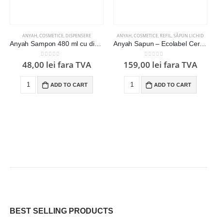
ANYAH
,
COSMETICE
,
DISPENSERE
ANYAH
,
COSMETICE
,
REFIL
,
SĂPUN LICHID
Anyah Sampon 480 ml cu dispenser/dozator plastic Inox cu surub
Anyah Sapun – Ecolabel Certified (5 L)
0
out of 5
0
out of 5
48,00
lei
fara TVA
159,00
lei
fara TVA
ADD TO CART
ADD TO CART
BEST SELLING PRODUCTS