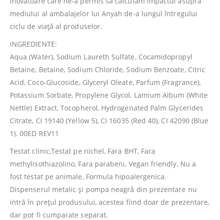
inovatoare care ne-a permis să calculam impactul asupra
mediului al ambalajelor lui Anyah de-a lungul întregului
ciclu de viață al produselor.
INGREDIENTE:
Aqua (Water), Sodium Laureth Sulfate, Cocamidopropyl
Betaine, Betaine, Sodium Chloride, Sodium Benzoate, Citric
Acid, Coco-Glucoside, Glyceryl Oleate, Parfum (Fragrance),
Potassium Sorbate, Propylene Glycol, Lamium Album (White
Nettle) Extract, Tocopherol, Hydrogenated Palm Glycerides
Citrate, CI 19140 (Yellow 5), CI 16035 (Red 40), CI 42090 (Blue
1). 00ED REV11
Testat clinic,Testat pe nichel, Fara BHT, Fara
methylisothiazolino, Fara parabeni, Vegan friendly, Nu a
fost testat pe animale, Formula hipoalergenica.
Dispenserul metalic și pompa neagră din prezentare nu
intră în prețul produsului, acestea fiind doar de prezentare,
dar pot fi cumparate separat.