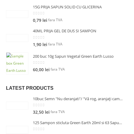
15G PRIJA SAPUN SOLID CU GLICERINA
0
out of 5
fara TVA
0,79
lei
40ML PRIJA GEL DE DUS SI SAMPON
0
out of 5
fara TVA
1,90
lei
200 buc 10g Sapun Vegetal Green Earth Lusso
0
out of 5
fara TVA
60,00
lei
LATEST PRODUCTS
10buc Semn "Nu deranjati"/ "Vă rog, aranjați camera!" pentru usa 14.5cm
0
out of 5
fara TVA
32,50
lei
125 Sampon sticluta Green Earth 20ml si 63 Sapun 10g
0
out of 5