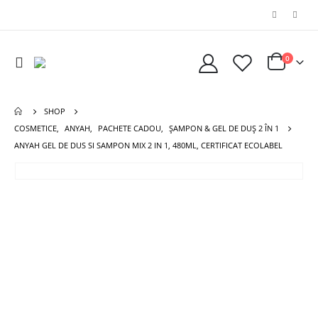
0
SHOP
COSMETICE
,
ANYAH
,
PACHETE CADOU
,
ȘAMPON & GEL DE DUȘ 2 ÎN 1
ANYAH GEL DE DUS SI SAMPON MIX 2 IN 1, 480ML, CERTIFICAT ECOLABEL