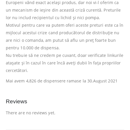
Europeni vând exact același produs, dar noi vi-l oferim ca
un mecanism de ieșire din această criză curentă. Preturile
lor nu includ recipientul cu lichid și nici pompa.
Motivul pentru care va putem oferi aceste preturi este ca în
mijlocul acestui crize cand producătorul de distribuție nu
are nici o comanda, am putut să aflu un preț foarte bun
pentru 10.000 de dispensa.
Nu trebuie să ne credem pe cuvant, doar verificate linkurile
atașate și în cazul în care încă aveți dubii în fața propriilor
cercetători.
Mai avem 4,826 de dispensere ramase la 30.August 2021
Reviews
There are no reviews yet.