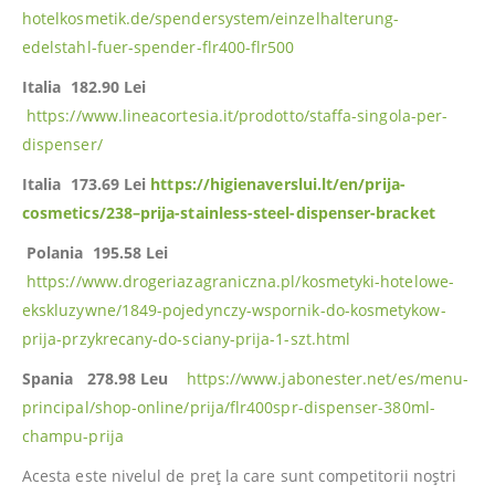
hotelkosmetik.de/spendersystem/einzelhalterung-
edelstahl-fuer-spender-flr400-flr500
Italia
182.90 Lei
https://www.lineacortesia.it/prodotto/staffa-singola-per-
dispenser/
Italia
173.69 Lei
https://higienaverslui.lt/en/prija-
cosmetics/238–prija-stainless-steel-dispenser-bracket
Polania 195.58 Lei
https://www.drogeriazagraniczna.pl/kosmetyki-hotelowe-
ekskluzywne/1849-pojedynczy-wspornik-do-kosmetykow-
prija-przykrecany-do-sciany-prija-1-szt.html
Spania 278.98 Leu
https://www.jabonester.net/es/menu-
principal/shop-online/prija/flr400spr-dispenser-380ml-
champu-prija
Acesta este nivelul de preț la care sunt competitorii noștri