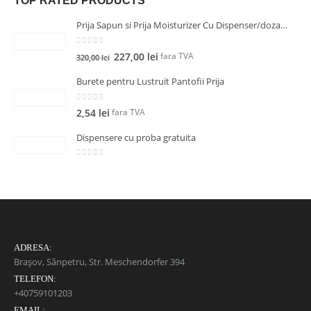
TOP RATED PRODUCTS
Prija Sapun si Prija Moisturizer Cu Dispenser/dozator Inox surub
0
out of 5
fara TVA
227,00
lei
320,00
lei
Burete pentru Lustruit Pantofii Prija
0
out of 5
fara TVA
2,54
lei
Dispensere cu proba gratuita
0
out of 5
ADRESA:
Brașov, Sânpetru, Str. Meschendorfer 394
TELEFON:
+40759101203
EMAIL: