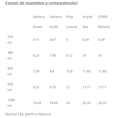
Costuri de reumplere a comparatorului
Geneva
Geneva
Prija
Anyah
OSME
Green
Guild
Luxury
Spa
Botanic
250
4.11
4.67
6
6.59
6.59
ml
380
6.25
7.09
9.12
10
10
ml
450
7.39
8.4
10.8
11.85
11.85
ml
500
8.22
9.33
12
13.17
13.17
ml
1000
16.43
18.66
24
26.33
26.33
ml
Gustul tău pentru Natura