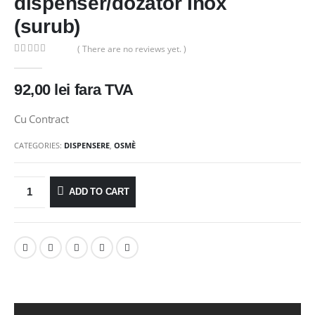
dispenser/dozator Inox
(surub)
( There are no reviews yet. )
0
out of 5
92,00
lei
fara TVA
Cu Contract
CATEGORIES:
DISPENSERE
,
OSMÈ
ADD TO CART