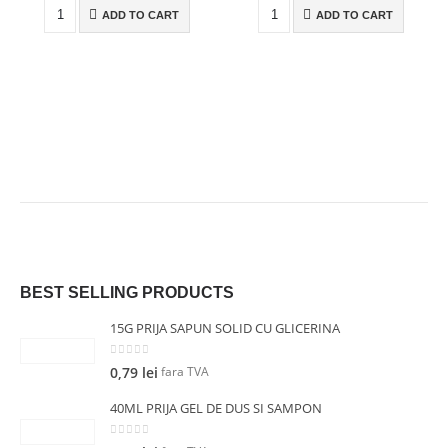
ADD TO CART
ADD TO CART
BEST SELLING PRODUCTS
15G PRIJA SAPUN SOLID CU GLICERINA
0
out of 5
fara TVA
0,79
lei
40ML PRIJA GEL DE DUS SI SAMPON
0
out of 5