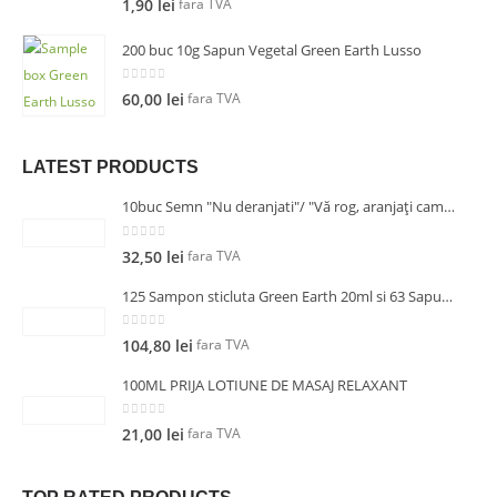
fara TVA
1,90
lei
200 buc 10g Sapun Vegetal Green Earth Lusso
0
out of 5
fara TVA
60,00
lei
LATEST PRODUCTS
10buc Semn "Nu deranjati"/ "Vă rog, aranjați camera!" pentru usa 14.5cm
0
out of 5
fara TVA
32,50
lei
125 Sampon sticluta Green Earth 20ml si 63 Sapun 10g
0
out of 5
fara TVA
104,80
lei
100ML PRIJA LOTIUNE DE MASAJ RELAXANT
0
out of 5
fara TVA
21,00
lei