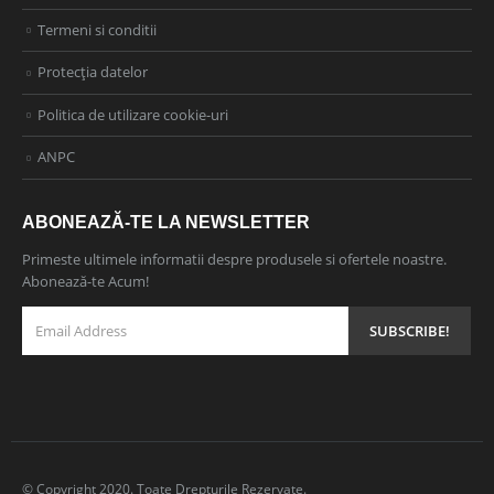
Termeni si conditii
Protecția datelor
Politica de utilizare cookie-uri
ANPC
ABONEAZĂ-TE LA NEWSLETTER
Primeste ultimele informatii despre produsele si ofertele noastre.
Abonează-te Acum!
© Copyright 2020. Toate Drepturile Rezervate.