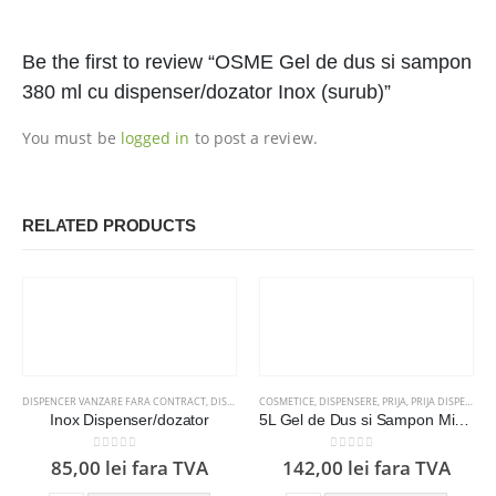
Be the first to review “OSME Gel de dus si sampon
380 ml cu dispenser/dozator Inox (surub)”
You must be
logged in
to post a review.
RELATED PRODUCTS
DISPENCER VANZARE FARA CONTRACT
,
DISPENSERE
COSMETICE
,
DISPENSERE
,
PRIJA
,
PRIJA DISPENSER 380ML
Inox Dispenser/dozator
5L Gel de Dus si Sampon Mix Prija rezerva pentru dispenser
0
out of 5
0
out of 5
85,00
lei
fara TVA
142,00
lei
fara TVA