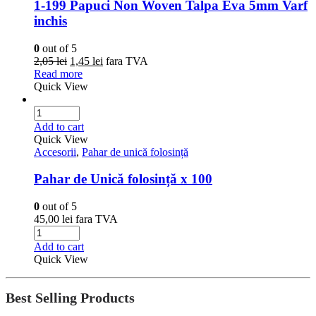
1-199 Papuci Non Woven Talpa Eva 5mm Varf
inchis
0
out of 5
2,05
lei
1,45
lei
fara TVA
Read more
Quick View
Add to cart
Quick View
Accesorii
,
Pahar de unică folosință
Pahar de Unică folosință x 100
0
out of 5
45,00
lei
fara TVA
Add to cart
Quick View
Best Selling Products