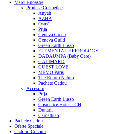
Marcile noastre
Produse Cosmetice
Anyah
AZHA
Osmè
Prija
Geneva Green
Geneva Guild
Green Earth Lusso
ELEMENTAL HERBOLOGY
DADAUMPA (Baby Care)
GALIMARD
GUEST LOVE
MEMO Paris
The Rerum Natura
Pachete Cadou
Accesorii
Prija
Green Earth Lusso
Cosmetice Hotel – CH
Dunarii
Carpathian
Pachete Cadou
Oferte Speciale
Cadouri Craciun