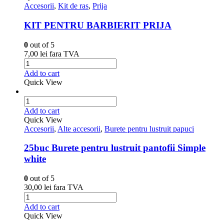
Accesorii
,
Kit de ras
,
Prija
KIT PENTRU BARBIERIT PRIJA
0
out of 5
7,00
lei
fara TVA
Add to cart
Quick View
Add to cart
Quick View
Accesorii
,
Alte accesorii
,
Burete pentru lustruit papuci
25buc Burete pentru lustruit pantofii Simple
white
0
out of 5
30,00
lei
fara TVA
Add to cart
Quick View