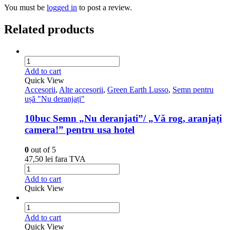
You must be
logged in
to post a review.
Related products
Add to cart
Quick View
Accesorii
,
Alte accesorii
,
Green Earth Lusso
,
Semn pentru
ușă "Nu deranjați"
10buc Semn „Nu deranjati”/ „Vă rog, aranjați
camera!” pentru usa hotel
0
out of 5
47,50
lei
fara TVA
Add to cart
Quick View
Add to cart
Quick View