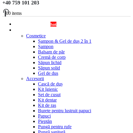
+40 759 101 203
0
0 items
OFERTA DISPENSERE
hot
Cosmetice si Accesorii
Cosmetice
Șampon & Gel de duș 2 în 1
Șampon
Balsam de păr
Cremă de corp
Săpun lichid
Săpun solid
Gel de dus
Accesorii
Cască de duș
Kit Igienic
Set de cusut
Kit dentar
Kit de ras
Burete pentru lustruit papuci
Papuci
Pieptăn
Pungă pentru rufe
Pungă sanitară