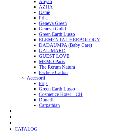
Anyah
AZHA
Osmè
Prija
Geneva Green
Geneva Guild
Green Earth Lusso
ELEMENTAL HERBOLOGY
DADAUMPA (Baby Care)
GALIMARD
GUEST LOVE
MEMO Paris
The Rerum Natura
Pachete Cadou
Accesorii
Prija
Green Earth Lusso
Cosmetice Hotel – CH
Dunarii
Carpathian
Pachete Cadou
Oferte Speciale
Cadouri Craciun
CATALOG