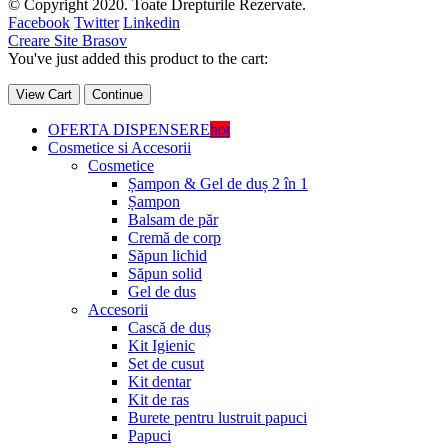
© Copyright 2020. Toate Drepturile Rezervate.
Facebook
Twitter
Linkedin
Creare Site Brasov
You've just added this product to the cart:
View Cart
Continue
OFERTA DISPENSERE
hot
Cosmetice si Accesorii
Cosmetice
Șampon & Gel de duș 2 în 1
Șampon
Balsam de păr
Cremă de corp
Săpun lichid
Săpun solid
Gel de dus
Accesorii
Cască de duș
Kit Igienic
Set de cusut
Kit dentar
Kit de ras
Burete pentru lustruit papuci
Papuci