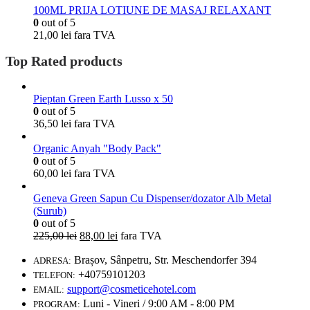
100ML PRIJA LOTIUNE DE MASAJ RELAXANT
0
out of 5
21,00
lei
fara TVA
Top Rated products
Pieptan Green Earth Lusso x 50
0
out of 5
36,50
lei
fara TVA
Organic Anyah "Body Pack"
0
out of 5
60,00
lei
fara TVA
Geneva Green Sapun Cu Dispenser/dozator Alb Metal
(Surub)
0
out of 5
225,00
lei
88,00
lei
fara TVA
Brașov, Sânpetru, Str. Meschendorfer 394
ADRESA:
+40759101203
TELEFON:
support@cosmeticehotel.com
EMAIL:
Luni - Vineri / 9:00 AM - 8:00 PM
PROGRAM: