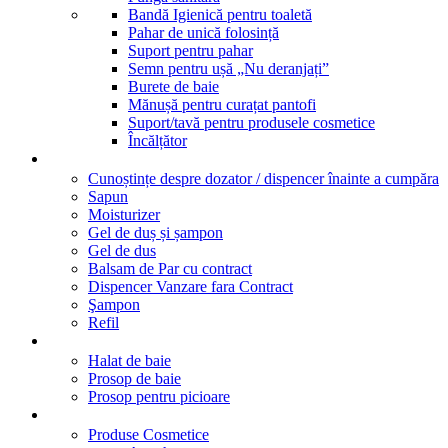
Bandă Igienică pentru toaletă
Pahar de unică folosință
Suport pentru pahar
Semn pentru ușă „Nu deranjați”
Burete de baie
Mănușă pentru curațat pantofi
Suport/tavă pentru produsele cosmetice
Încălțător
Dispensere
Cunoștințe despre dozator / dispencer înainte a cumpăra
Sapun
Moisturizer
Gel de duș și șampon
Gel de dus
Balsam de Par cu contract
Dispencer Vanzare fara Contract
Şampon
Refil
Textile
Halat de baie
Prosop de baie
Prosop pentru picioare
Marcile noastre
Produse Cosmetice