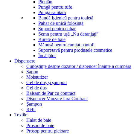
Pieptăn
Pungă pentru rufe
Pungă sanitară
Bandă Igienică pentru toaletă
Pahar de unică folosință
Suport pentru pahar
Semn pentru ușă „Nu deranjați”
Burete de baie
Mănușă pentru curațat pantofi
Suport/tavă pentru produsele cosmetice
Încălțător
Dispensere
Cunoștințe despre dozator / dispencer înainte a cumpăra
Sapun
Moisturizer
Gel de duș și șampon
Gel de dus
Balsam de Par cu contract
Dispencer Vanzare fara Contract
Şampon
Refil
Textile
Halat de baie
Prosop de baie
Prosop pentru picioare