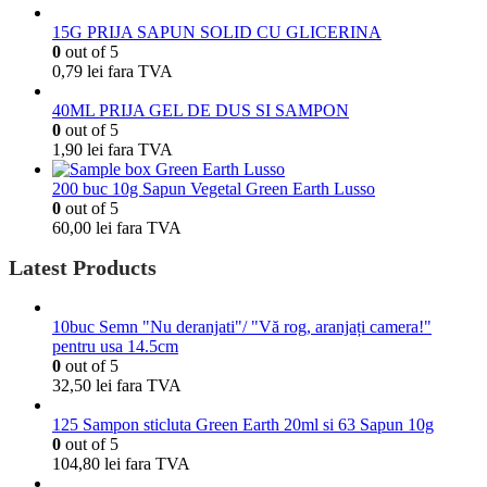
15G PRIJA SAPUN SOLID CU GLICERINA
0
out of 5
0,79
lei
fara TVA
40ML PRIJA GEL DE DUS SI SAMPON
0
out of 5
1,90
lei
fara TVA
200 buc 10g Sapun Vegetal Green Earth Lusso
0
out of 5
60,00
lei
fara TVA
Latest Products
10buc Semn "Nu deranjati"/ "Vă rog, aranjați camera!"
pentru usa 14.5cm
0
out of 5
32,50
lei
fara TVA
125 Sampon sticluta Green Earth 20ml si 63 Sapun 10g
0
out of 5
104,80
lei
fara TVA