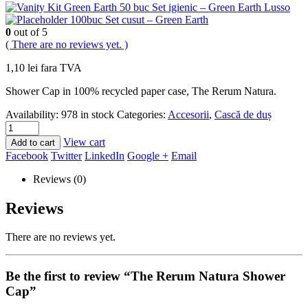
50 buc Set igienic – Green Earth Lusso
100buc Set cusut – Green Earth
0
out of 5
( There are no reviews yet. )
1,10
lei
fara TVA
Shower Cap in 100% recycled paper case, The Rerum Natura.
Availability:
978 in stock
Categories:
Accesorii
,
Cască de duș
View cart
Add to cart
Facebook
Twitter
LinkedIn
Google +
Email
Reviews (0)
Reviews
There are no reviews yet.
Be the first to review “The Rerum Natura Shower
Cap”