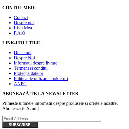
CONTUL MEU:
Contact
Despre noi
Lista Mea
F.A.Q
LINK-URI UTILE
De ce noi
Despre Noi
Informatii despre livrare
Termeni si conditii
Protecția datelor
Politica de utilizare cookie-uri
ANPC
ABONEAZĂ-TE LA NEWSLETTER
Primeste ultimele informatii despre produsele si ofertele noastre.
Abonează-te Acum!