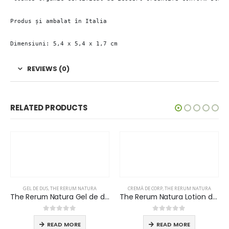
Produs și ambalat în Italia

Dimensiuni: 5,4 x 5,4 x 1,7 cm
REVIEWS (0)
RELATED PRODUCTS
GEL DE DUS
,
THE RERUM NATURA
CREMĂ DE CORP
,
THE RERUM NATURA
The Rerum Natura Gel de dus Organic Certified (30 ml )
The Rerum Natura Lotion de Corp Organic Certified (380 ml) Cu Dispenser/dozator Inox sau Plastic (Adeziv sau surub)
0
out of 5
0
out of 5
READ MORE
READ MORE