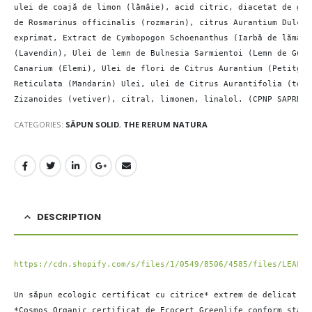
ulei de coajă de limon (lămâie), acid citric, diacetat de glu
de Rosmarinus officinalis (rozmarin), citrus Aurantium Dulcis
exprimat, Extract de Cymbopogon Schoenanthus (Iarbă de lămâie
(Lavendin), Ulei de lemn de Bulnesia Sarmientoi (Lemn de Guai
Canarium (Elemi), Ulei de flori de Citrus Aurantium (Petitgra
Reticulata (Mandarin) Ulei, ulei de Citrus Aurantifolia (tei)
Zizanoides (vetiver), citral, limonen, linalol. (CPNP SAPRN R
CATEGORIES:
SĂPUN SOLID
,
THE RERUM NATURA
DESCRIPTION
https://cdn.shopify.com/s/files/1/0549/8506/4585/files/LEAFRN
Un săpun ecologic certificat cu citrice* extrem de delicat pe
*Cosmos Organic certificat de Ecocert Greenlife conform stand