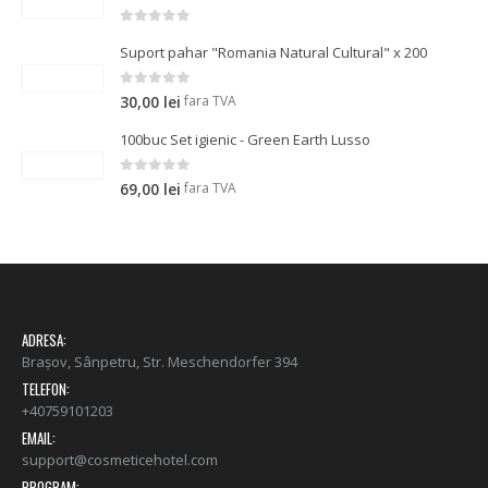
0
out of 5
Suport pahar "Romania Natural Cultural" x 200
0
out of 5
fara TVA
30,00
lei
100buc Set igienic - Green Earth Lusso
0
out of 5
fara TVA
69,00
lei
ADRESA:
Brașov, Sânpetru, Str. Meschendorfer 394
TELEFON:
+40759101203
EMAIL:
support@cosmeticehotel.com
PROGRAM: