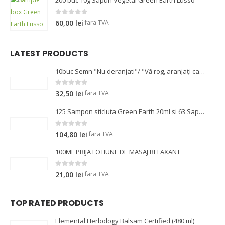
200 buc 10g Sapun Vegetal Green Earth Lusso
0
out of 5
fara TVA
60,00
lei
LATEST PRODUCTS
10buc Semn "Nu deranjati"/ "Vă rog, aranjați camera!" pentru usa 14.5cm
0
out of 5
fara TVA
32,50
lei
125 Sampon sticluta Green Earth 20ml si 63 Sapun 10g
0
out of 5
fara TVA
104,80
lei
100ML PRIJA LOTIUNE DE MASAJ RELAXANT
0
out of 5
fara TVA
21,00
lei
TOP RATED PRODUCTS
Elemental Herbology Balsam Certified (480 ml)