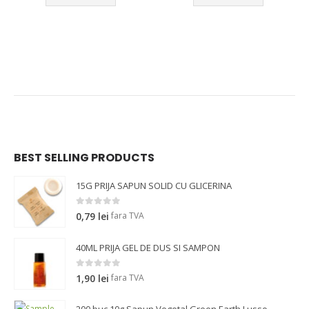
BEST SELLING PRODUCTS
15G PRIJA SAPUN SOLID CU GLICERINA
0
out of 5
fara TVA
0,79
lei
40ML PRIJA GEL DE DUS SI SAMPON
0
out of 5
fara TVA
1,90
lei