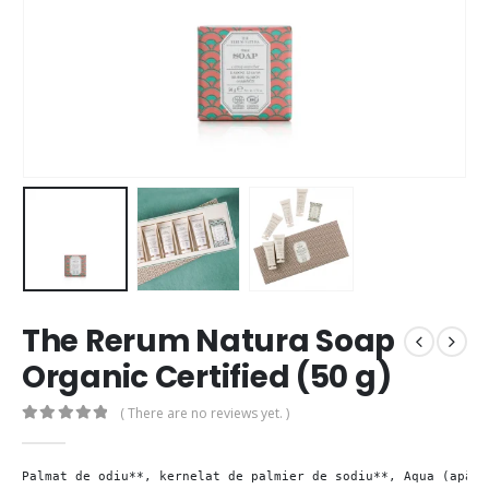
The Rerum Natura Soap
Organic Certified (50 g)
( There are no reviews yet. )
0
out of 5
Palmat de odiu**, kernelat de palmier de sodiu**, Aqua (apă),