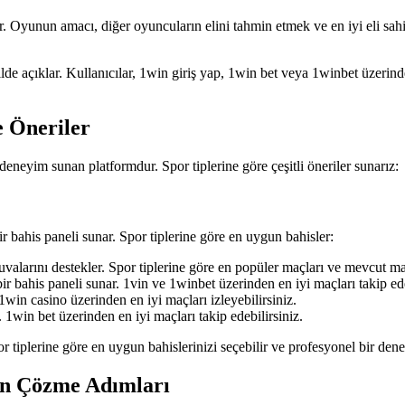
inir. Oyunun amacı, diğer oyuncuların elini tahmin etmek ve en iyi eli sa
lde açıklar. Kullanıcılar, 1win giriş yap, 1win bet veya 1winbet üzerin
e Öneriler
eneyim sunan platformdur. Spor tiplerine göre çeşitli öneriler sunarız:
ir bahis paneli sunar. Spor tiplerine göre en uygun bahisler:
alarını destekler. Spor tiplerine göre en popüler maçları ve mevcut maçl
 bahis paneli sunar. 1vin ve 1winbet üzerinden en iyi maçları takip ede
1win casino üzerinden en iyi maçları izleyebilirsiniz.
1win bet üzerinden en iyi maçları takip edebilirsiniz.
or tiplerine göre en uygun bahislerinizi seçebilir ve profesyonel bir den
un Çözme Adımları