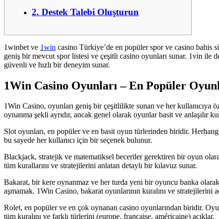
2. Destek Talebi Oluşturun
1winbet ve
1win
casino Türkiye’de en popüler spor ve casino bahis sit
geniş bir mevcut spor listesi ve çeşitli casino oyunları sunar. 1vin ile
güvenli ve hızlı bir deneyim sunar.
1Win Casino Oyunları – En Popüler Oyunl
1Win Casino, oyunları geniş bir çeşitlilikte sunan ve her kullanıcıya 
oynanma şekli ayrıdır, ancak genel olarak oyunlar basit ve anlaşılır kura
Slot oyunları, en popüler ve en basit oyun türlerinden biridir. Herhang
bu sayede her kullanıcı için bir seçenek bulunur.
Blackjack, stratejik ve matematiksel beceriler gerektiren bir oyun 
tüm kurallarını ve stratejilerini anlatan detaylı bir kılavuz sunar.
Bakarat, bir kere oynanmaz ve her turda yeni bir oyuncu banka olar
aşmamak. 1Win Casino, bakarat oyunlarının kuralını ve stratejilerini açı
Rolet, en popüler ve en çok oynanan casino oyunlarından biridir. Oyun
tüm kuralını ve farklı türlerini (europe, française, américaine) açıklar.