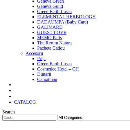
Geneva Green
Geneva Guild
Green Earth Lusso
ELEMENTAL HERBOLOGY
DADAUMPA (Baby Care)
GALIMARD
GUEST LOVE
MEMO Paris
The Rerum Natura
Pachete Cadou
Accesorii
Prija
Green Earth Lusso
Cosmetice Hotel – CH
Dunarii
Carpathian
Pachete Cadou
Oferte Speciale
Cadouri Craciun
CATALOG
Search