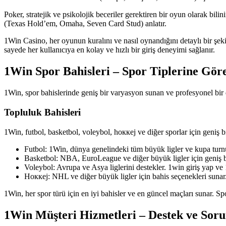
Poker, stratejik ve psikolojik beceriler gerektiren bir oyun olarak bil
(Texas Hold’em, Omaha, Seven Card Stud) anlatır.
1Win Casino, her oyunun kuralını ve nasıl oynandığını detaylı bir şeki
sayede her kullanıcıya en kolay ve hızlı bir giriş deneyimi sağlanır.
1Win Spor Bahisleri – Spor Tiplerine Gör
1Win, spor bahislerinde geniş bir varyasyon sunan ve profesyonel bir d
Topluluk Bahisleri
1Win, futbol, basketbol, voleybol, hоккеj ve diğer sporlar için geniş b
Futbol: 1Win, dünya genelindeki tüm büyük ligler ve kupa turnuv
Basketbol: NBA, EuroLeague ve diğer büyük ligler için geniş bir
Voleybol: Avrupa ve Asya liglerini destekler. 1win giriş yap ve 
Hоккеj: NHL ve diğer büyük ligler için bahis seçenekleri sunar. 
1Win, her spor türü için en iyi bahisler ve en güncel maçları sunar. Sp
1Win Müşteri Hizmetleri – Destek ve Sor