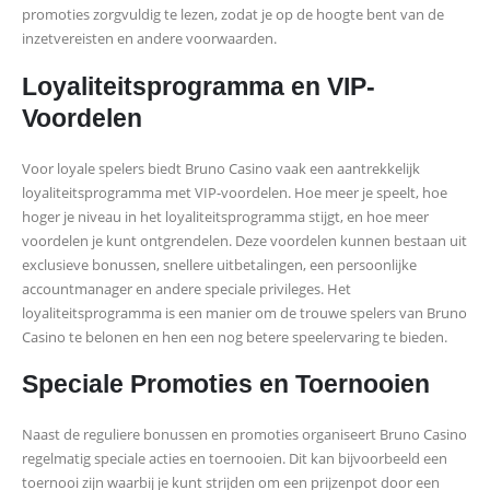
promoties zorgvuldig te lezen, zodat je op de hoogte bent van de
inzetvereisten en andere voorwaarden.
Loyaliteitsprogramma en VIP-
Voordelen
Voor loyale spelers biedt Bruno Casino vaak een aantrekkelijk
loyaliteitsprogramma met VIP-voordelen. Hoe meer je speelt, hoe
hoger je niveau in het loyaliteitsprogramma stijgt, en hoe meer
voordelen je kunt ontgrendelen. Deze voordelen kunnen bestaan uit
exclusieve bonussen, snellere uitbetalingen, een persoonlijke
accountmanager en andere speciale privileges. Het
loyaliteitsprogramma is een manier om de trouwe spelers van Bruno
Casino te belonen en hen een nog betere speelervaring te bieden.
Speciale Promoties en Toernooien
Naast de reguliere bonussen en promoties organiseert Bruno Casino
regelmatig speciale acties en toernooien. Dit kan bijvoorbeeld een
toernooi zijn waarbij je kunt strijden om een prijzenpot door een