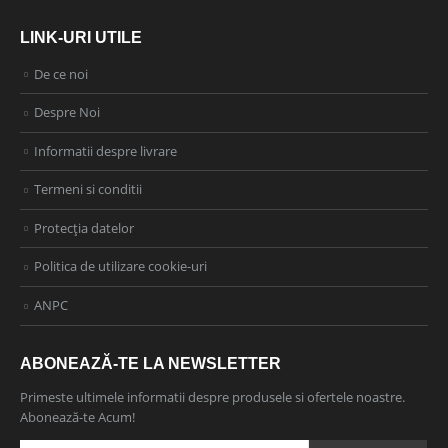
LINK-URI UTILE
De ce noi
Despre Noi
Informatii despre livrare
Termeni si conditii
Protecția datelor
Politica de utilizare cookie-uri
ANPC
ABONEAZĂ-TE LA NEWSLETTER
Primeste ultimele informatii despre produsele si ofertele noastre.
Abonează-te Acum!