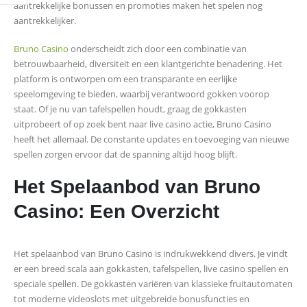
aantrekkelijke bonussen en promoties maken het spelen nog
aantrekkelijker.
Bruno Casino
onderscheidt zich door een combinatie van
betrouwbaarheid, diversiteit en een klantgerichte benadering. Het
platform is ontworpen om een transparante en eerlijke
speelomgeving te bieden, waarbij verantwoord gokken voorop
.co.uk/
staat. Of je nu van tafelspellen houdt, graag de gokkasten
uitprobeert of op zoek bent naar live casino actie, Bruno Casino
heeft het allemaal. De constante updates en toevoeging van nieuwe
spellen zorgen ervoor dat de spanning altijd hoog blijft.
Het Spelaanbod van Bruno
Casino: Een Overzicht
Het spelaanbod van Bruno Casino is indrukwekkend divers. Je vindt
er een breed scala aan gokkasten, tafelspellen, live casino spellen en
speciale spellen. De gokkasten variëren van klassieke fruitautomaten
tot moderne videoslots met uitgebreide bonusfuncties en