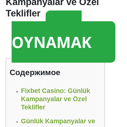
Kampanyalar ve Özel
Teklifler
▶️
OYNAMAK
Содержимое
Fixbet Casino: Günlük
Kampanyalar ve Özel
Teklifler
Günlük Kampanyalar ve