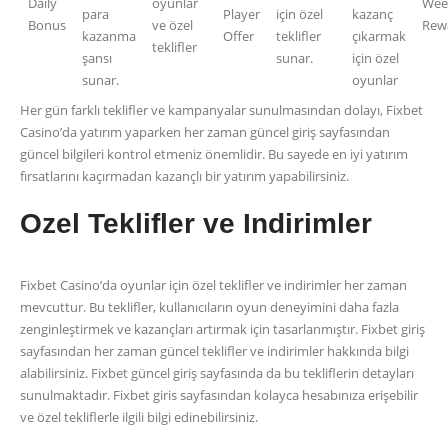
Daily
oyunlar
Wee
para
Player
için özel
kazanç
Bonus
ve özel
Rew
kazanma
Offer
teklifler
çıkarmak
teklifler
şansı
sunar.
için özel
sunar.
oyunlar
Her gün farklı teklifler ve kampanyalar sunulmasından dolayı, Fixbet
Casino’da yatırım yaparken her zaman güncel giriş sayfasından
güncel bilgileri kontrol etmeniz önemlidir. Bu sayede en iyi yatırım
fırsatlarını kaçırmadan kazançlı bir yatırım yapabilirsiniz.
Ozel Teklifler ve Indirimler
Fixbet Casino’da oyunlar için özel teklifler ve indirimler her zaman
mevcuttur. Bu teklifler, kullanıcıların oyun deneyimini daha fazla
zenginleştirmek ve kazançları artırmak için tasarlanmıştır. Fixbet giriş
sayfasından her zaman güncel teklifler ve indirimler hakkında bilgi
alabilirsiniz. Fixbet güncel giriş sayfasında da bu tekliflerin detayları
sunulmaktadır. Fixbet giris sayfasından kolayca hesabınıza erişebilir
ve özel tekliflerle ilgili bilgi edinebilirsiniz.