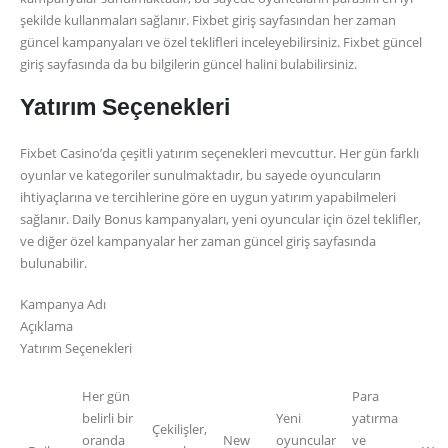
şekilde kullanmaları sağlanır. Fixbet giriş sayfasından her zaman
güncel kampanyaları ve özel teklifleri inceleyebilirsiniz. Fixbet güncel
giriş sayfasında da bu bilgilerin güncel halini bulabilirsiniz.
Yatırım Seçenekleri
Fixbet Casino’da çeşitli yatırım seçenekleri mevcuttur. Her gün farklı
oyunlar ve kategoriler sunulmaktadır, bu sayede oyuncuların
ihtiyaçlarına ve tercihlerine göre en uygun yatırım yapabilmeleri
sağlanır. Daily Bonus kampanyaları, yeni oyuncular için özel teklifler,
ve diğer özel kampanyalar her zaman güncel giriş sayfasında
bulunabilir.
Kampanya Adı
Açıklama
Yatırım Seçenekleri
Her gün
Para
belirli bir
Yeni
yatırma
Çekilişler,
oranda
New
oyuncular
ve