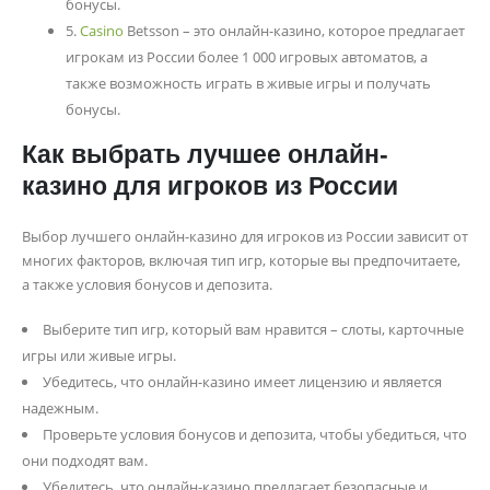
бонусы.
5.
Casino
Betsson – это онлайн-казино, которое предлагает
игрокам из России более 1 000 игровых автоматов, а
также возможность играть в живые игры и получать
бонусы.
Как выбрать лучшее онлайн-
казино для игроков из России
Выбор лучшего онлайн-казино для игроков из России зависит от
многих факторов, включая тип игр, которые вы предпочитаете,
а также условия бонусов и депозита.
Выберите тип игр, который вам нравится – слоты, карточные
игры или живые игры.
Убедитесь, что онлайн-казино имеет лицензию и является
надежным.
Проверьте условия бонусов и депозита, чтобы убедиться, что
они подходят вам.
Убедитесь, что онлайн-казино предлагает безопасные и