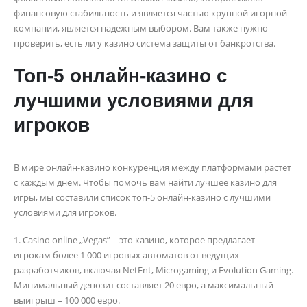
финансовую стабильность и является частью крупной игорной
компании, является надежным выбором. Вам также нужно
проверить, есть ли у казино система защиты от банкротства.
Топ-5 онлайн-казино с
лучшими условиями для
игроков
В мире онлайн-казино конкуренция между платформами растет
с каждым днём. Чтобы помочь вам найти лучшее казино для
игры, мы составили список топ-5 онлайн-казино с лучшими
условиями для игроков.
1. Casino online „Vegas” – это казино, которое предлагает
игрокам более 1 000 игровых автоматов от ведущих
разработчиков, включая NetEnt, Microgaming и Evolution Gaming.
Минимальный депозит составляет 20 евро, а максимальный
выигрыш – 100 000 евро.