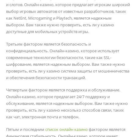
и слотов. Онлайн-казино, которое предлагает игрокам широкий
выбор игровых автоматов от известных разработчиков, таких
как NetEnt, Microgaming и Playtech, является надежным
выбором. Вам также нужно проверить, есть ли у казино
доступные для мобильных устройств игры.
Третьим фактором является безопасность и
конфиденциальность. Онлайн-казино, которое использует
современные технологии безопасности, такие как SSL-
шифрование, является надежным выбором. Вам также нужно
проверить, есть ли у казино система защиты от мошенничества
и обеспечения безопасности транзакций.
Четвертым фактором является поддержка и обслуживание.
Онлайн-казино, которое предлагает 24/7 поддержку и
обслуживание, является надежным выбором. Вам также нужно
проверить, есть ли у казино несколько способов связи, таких
как чат, электронная почта и телефон.
Пятым и последним
список онлайн казино
фактором является
финансовая стабильность. Онлайн-казино, которое имеет