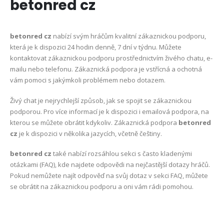
betonred cz
betonred cz
nabízí svým hráčům kvalitní zákaznickou podporu,
která je k dispozici 24 hodin denně, 7 dní v týdnu. Můžete
kontaktovat zákaznickou podporu prostřednictvím živého chatu, e-
mailu nebo telefonu. Zákaznická podpora je vstřícná a ochotná
vám pomoci s jakýmkoli problémem nebo dotazem.
Živý chat je nejrychlejší způsob, jak se spojit se zákaznickou
podporou. Pro více informací je k dispozici i emailová podpora, na
kterou se můžete obrátit kdykoliv. Zákaznická podpora
betonred
cz
je k dispozici v několika jazycích, včetně češtiny.
betonred cz
také nabízí rozsáhlou sekci s často kladenými
otázkami (FAQ), kde najdete odpovědi na nejčastější dotazy hráčů.
Pokud nemůžete najít odpověď na svůj dotaz v sekci FAQ, můžete
se obrátit na zákaznickou podporu a oni vám rádi pomohou.