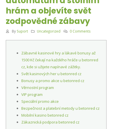
automatům a stolním
hrám a objevíte svět
zodpovědné zábavy
By
Suport
Uncategorized
0 Comments
Zábavné kasinové hry a lákavé bonusy až
1500 Kč čekají na každého hráče u betonred
cz, kde si užijete napínavé zážitky.
Svět kasinových her u betonred cz
Bonusy a promo akce u betonred cz
Věrnostní program
VIP program
Speciální promo akce
Bezpečnost a platební metody u betonred cz
Mobilní kasino betonred cz
Zákaznická podpora betonred cz