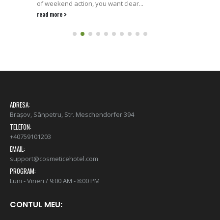
of weekend action, you want clear...
read more
ADRESA:
Brașov, Sânpetru, Str. Meschendorfer 394
TELEFON:
+40759101203
EMAIL:
support@cosmeticehotel.com
PROGRAM:
Luni - Vineri / 9:00 AM - 8:00 PM
CONTUL MEU: