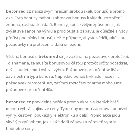
betonred cz
nabízí svým hráčům širokou škálu bonusů a promo
akcí. Tyto bonusy mohou zahrnovat bonusy k vkladu, roztočení
zdarma, cashback a další. Bonusy jsou skvělým způsobem, jak
zvýšit své šance na výhru a prodloužit si zábavu. Je důležité si vždy
přečíst podmínky bonusů, než je přijmete, abyste věděli, jaké jsou
požadavky na protočení a další omezení.
Většina bonusů u
betonred cz
je vázána na požadavek protočení.
To znamená, že musíte bonusovou částku protočit určitý početkrát,
než si budete moci vybrat výhru. Požadavek protočení se liší v
závislosti na typu bonusu. Například bonus k vkladu může mít
požadavek protočení 30x, zatímco roztočení zdarma mohou mít
požadavek protočení 40x.
betonred cz
pravidelně pořádá promo akce, ve kterých hráči
mohou vyhrát zajímavé ceny. Tyto ceny mohou zahrnovat peněžní
výhry, cestovní poukázky, elektroniku a další. Promo akce jsou
skvělým způsobem, jak si užít další zábavu a zároveň vyhrát
hodnotné ceny.