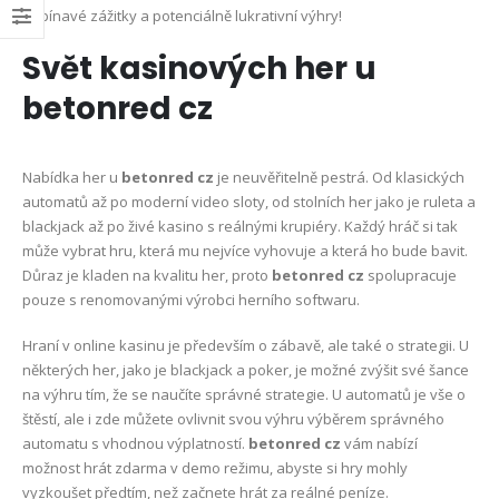
napínavé zážitky a potenciálně lukrativní výhry!
Svět kasinových her u
betonred cz
o.uk/
Nabídka her u
betonred cz
je neuvěřitelně pestrá. Od klasických
automatů až po moderní video sloty, od stolních her jako je ruleta a
blackjack až po živé kasino s reálnými krupiéry. Každý hráč si tak
může vybrat hru, která mu nejvíce vyhovuje a která ho bude bavit.
Důraz je kladen na kvalitu her, proto
betonred cz
spolupracuje
pouze s renomovanými výrobci herního softwaru.
Hraní v online kasinu je především o zábavě, ale také o strategii. U
některých her, jako je blackjack a poker, je možné zvýšit své šance
na výhru tím, že se naučíte správné strategie. U automatů je vše o
štěstí, ale i zde můžete ovlivnit svou výhru výběrem správného
automatu s vhodnou výplatností.
betonred cz
vám nabízí
možnost hrát zdarma v demo režimu, abyste si hry mohly
vyzkoušet předtím, než začnete hrát za reálné peníze.