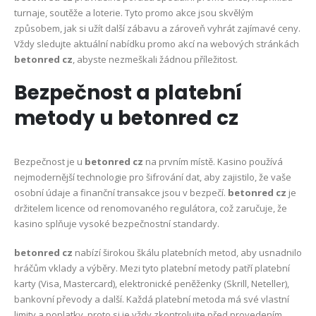
turnaje, soutěže a loterie. Tyto promo akce jsou skvělým
způsobem, jak si užít další zábavu a zároveň vyhrát zajímavé ceny.
Vždy sledujte aktuální nabídku promo akcí na webových stránkách
betonred cz
, abyste nezmeškali žádnou příležitost.
Bezpečnost a platební
metody u betonred cz
Bezpečnost je u
betonred cz
na prvním místě. Kasino používá
nejmodernější technologie pro šifrování dat, aby zajistilo, že vaše
osobní údaje a finanční transakce jsou v bezpečí.
betonred cz
je
držitelem licence od renomovaného regulátora, což zaručuje, že
kasino splňuje vysoké bezpečnostní standardy.
betonred cz
nabízí širokou škálu platebních metod, aby usnadnilo
hráčům vklady a výběry. Mezi tyto platební metody patří platební
karty (Visa, Mastercard), elektronické peněženky (Skrill, Neteller),
bankovní převody a další. Každá platební metoda má své vlastní
limity a poplatky, proto si je vždy zkontrolujte před provedením