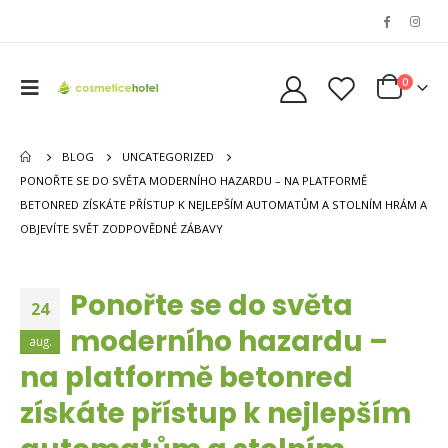
0
BLOG
UNCATEGORIZED
PONOŘTE SE DO SVĚTA MODERNÍHO HAZARDU – NA PLATFORMĚ
BETONRED ZÍSKÁTE PŘÍSTUP K NEJLEPŠÍM AUTOMATŮM A STOLNÍM HRÁM A
OBJEVÍTE SVĚT ZODPOVĚDNÉ ZÁBAVY
Ponořte se do světa
24
moderního hazardu –
aug.
na platformě betonred
získáte přístup k nejlepším