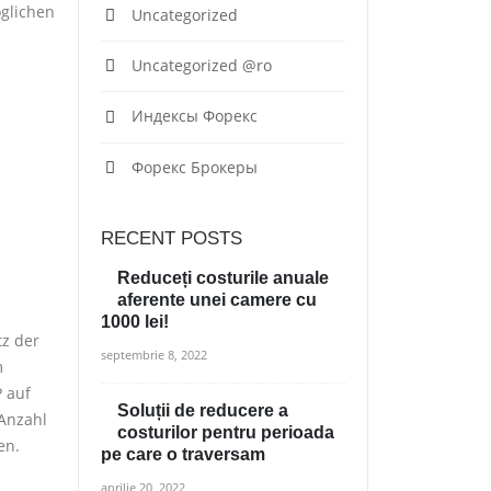
öglichen
Uncategorized
Uncategorized @ro
Индексы Форекс
Форекс Брокеры
RECENT POSTS
Reduceți costurile anuale
aferente unei camere cu
1000 lei!
tz der
septembrie 8, 2022
m
 auf
Soluții de reducere a
 Anzahl
costurilor pentru perioada
en.
pe care o traversam
aprilie 20, 2022