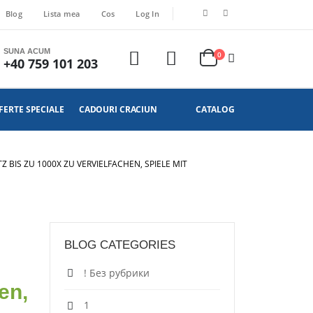
Blog
Lista mea
Cos
Log In
SUNA ACUM
0
+40 759 101 203
FERTE SPECIALE
CADOURI CRACIUN
CATALOG
BIS ZU 1000X ZU VERVIELFACHEN, SPIELE MIT
BLOG CATEGORIES
! Без рубрики
en,
1