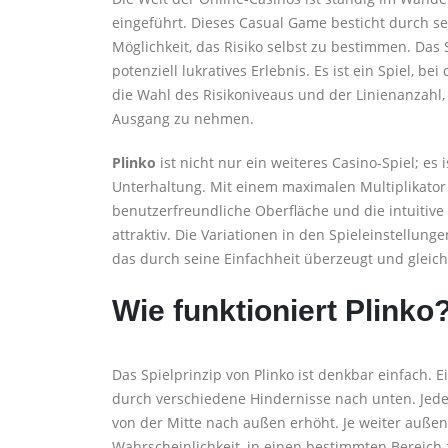
eingeführt. Dieses Casual Game besticht durch se
Möglichkeit, das Risiko selbst zu bestimmen. Das 
potenziell lukratives Erlebnis. Es ist ein Spiel, b
die Wahl des Risikoniveaus und der Linienanzahl, 
Ausgang zu nehmen.
Plinko
ist nicht nur ein weiteres Casino-Spiel; es
Unterhaltung. Mit einem maximalen Multiplikator 
benutzerfreundliche Oberfläche und die intuitive
attraktiv. Die Variationen in den Spieleinstellung
das durch seine Einfachheit überzeugt und gleich
Wie funktioniert Plinko
Das Spielprinzip von Plinko ist denkbar einfach. 
durch verschiedene Hindernisse nach unten. Jeder
von der Mitte nach außen erhöht. Je weiter außen 
Wahrscheinlichkeit, in einen bestimmten Bereich zu 