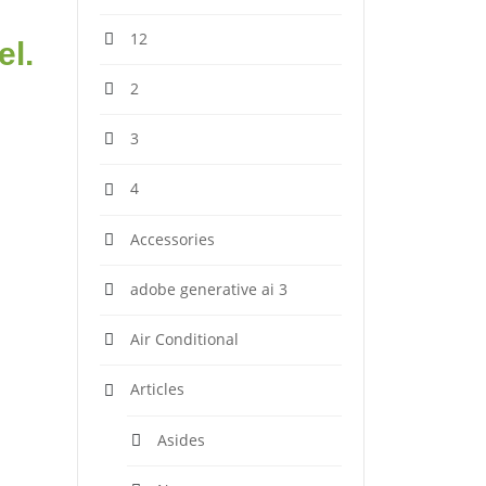
12
el.
2
3
4
Accessories
adobe generative ai 3
Air Conditional
Articles
Asides