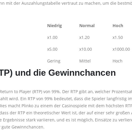
ginn mit der Auszahlungstabelle vertraut zu machen, um die bestm
Niedrig
Normal
Hoch
x1.00
x1.20
x1.50
x5.00
x10.00
x1000.00
Gering
Mittel
Hoch
RTP) und die Gewinnchancen
Return to Player (RTP) von 99%. Der RTP gibt an, welcher Prozentsa
ahlt wird. Ein RTP von 99% bedeutet, dass die Spieler langfristig i
Dies macht Plinko zu einem der Casinospiele mit dem höchsten RTP
 dass der RTP ein theoretischer Wert ist, der auf einer sehr großen
 Ergebnisse stark variieren, und es ist möglich, Einsätze zu verlier
P gute Gewinnchancen.