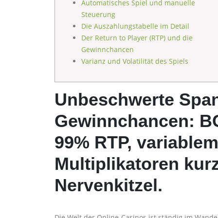
Automatisches Spiel und manuelle
Steuerung
Die Auszahlungstabelle im Detail
Der Return to Player (RTP) und die
Gewinnchancen
Varianz und Volatilität des Spiels
Unbeschwerte Span
Gewinnchancen: BGa
99% RTP, variablem
Multiplikatoren kurz
Nervenkitzel.
Die Welt der Online-Casinos ist ständig im Wand