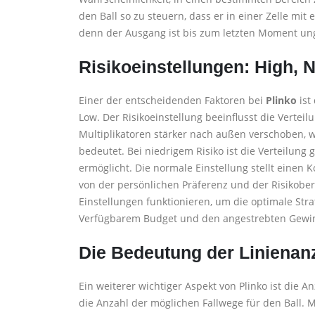
den Ball so zu steuern, dass er in einer Zelle mit
denn der Ausgang ist bis zum letzten Moment ung
Risikoeinstellungen: High,
Einer der entscheidenden Faktoren bei
Plinko
ist
Low. Der Risikoeinstellung beeinflusst die Vertei
Multiplikatoren stärker nach außen verschoben, w
bedeutet. Bei niedrigem Risiko ist die Verteilung
ermöglicht. Die normale Einstellung stellt einen 
von der persönlichen Präferenz und der Risikoberei
Einstellungen funktionieren, um die optimale Strat
Verfügbarem Budget und den angestrebten Gewi
Die Bedeutung der Linienanz
Ein weiterer wichtiger Aspekt von Plinko ist die An
die Anzahl der möglichen Fallwege für den Ball.