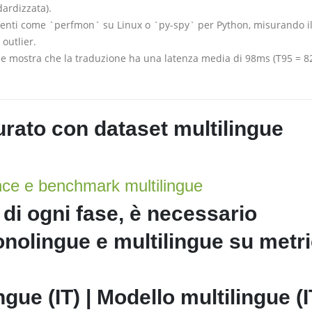
dardizzata).
enti come `perfmon` su Linux o `py-spy` per Python, misurando i
 outlier.
ese mostra che la traduzione ha una latenza media di 98ms (T95 = 8
rato con dataset multilingue
nce e benchmark multilingue
o di ogni fase, è necessario
onolingue e multilingue su metr
gue (IT) | Modello multilingue (I