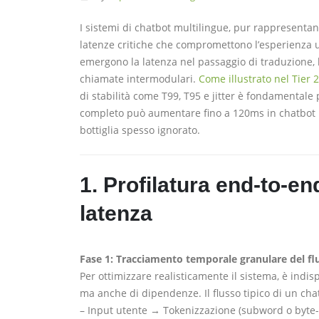
I sistemi di chatbot multilingue, pur rappresenta
latenze critiche che compromettono l’esperienza ute
emergono la latenza nel passaggio di traduzione, l
chiamate intermodulari.
Come illustrato nel Tier 2
di stabilità come T99, T95 e jitter è fondamentale
completo può aumentare fino a 120ms in chatbot it
bottiglia spesso ignorato.
1. Profilatura end-to-end
latenza
Fase 1: Tracciamento temporale granulare del fl
Per ottimizzare realisticamente il sistema, è indi
ma anche di dipendenze. Il flusso tipico di un chat
– Input utente → Tokenizzazione (subword o byte