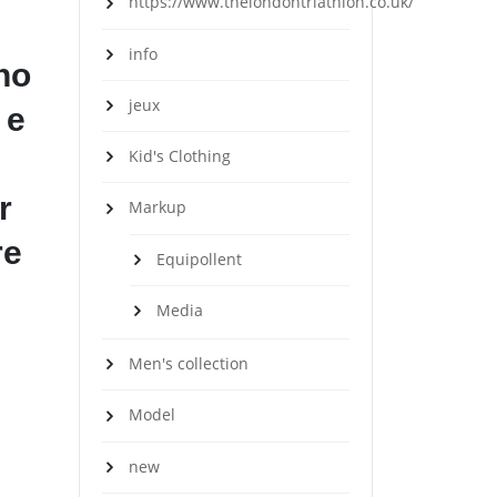
https://www.thelondontriathlon.co.uk/
info
ono
jeux
 e
Kid's Clothing
r
Markup
re
Equipollent
Media
Men's collection
Model
new