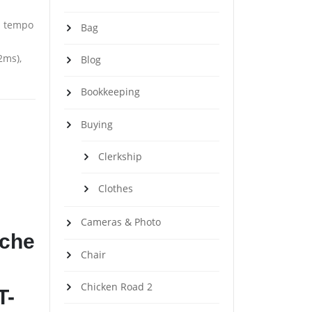
l tempo
Bag
2ms),
Blog
Bookkeeping
Buying
Clerkship
Clothes
Cameras & Photo
iche
Chair
Chicken Road 2
T-