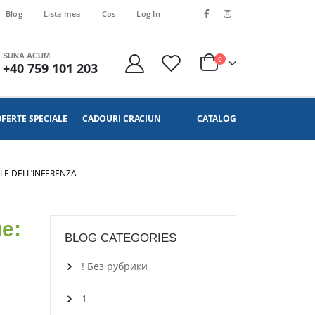
Blog
Lista mea
Cos
Log In
SUNA ACUM
0
+40 759 101 203
FERTE SPECIALE
CADOURI CRACIUN
CATALOG
LE DELL’INFERENZA
ue:
BLOG CATEGORIES
! Без рубрики
1