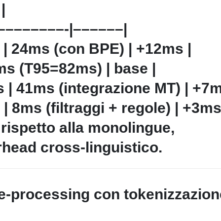
|
––––––––-|––––––|
 | 24ms (con BPE) | +12ms |
8ms (T95=82ms) | base |
 | 41ms (integrazione MT) | +7m
| 8ms (filtraggi + regole) | +3ms
 rispetto alla monolingue,
head cross-linguistico.
re-processing con tokenizzazion