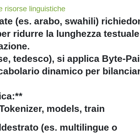
e risorse linguistiche
tate (es. arabo, swahili) richied
er ridurre la lunghezza testuale
azione.
se, tedesco), si applica Byte-Pai
abolario dinamico per bilancia
ca:**
Tokenizer, models, train
destrato (es. multilingue o