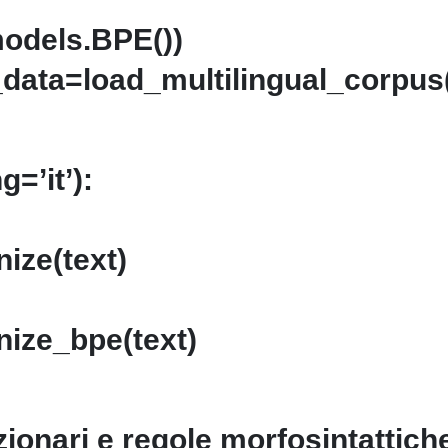
models.BPE())
g_data=load_multilingual_corpus(
=’it’):
nize(text)
nize_bpe(text)
zionari e regole morfosintattich