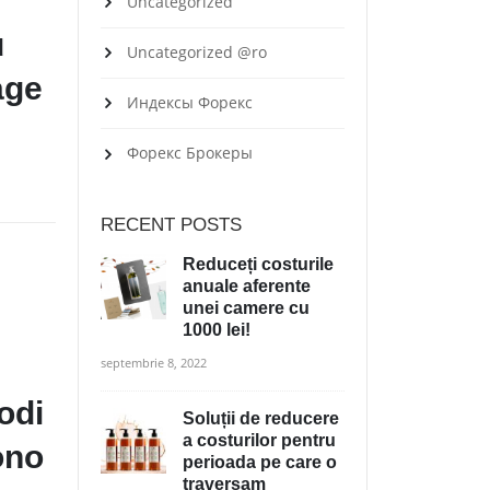
Uncategorized
u
Uncategorized @ro
age
Индексы Форекс
Форекс Брокеры
RECENT POSTS
Reduceți costurile
anuale aferente
unei camere cu
1000 lei!
septembrie 8, 2022
odi
Soluții de reducere
a costurilor pentru
ono
perioada pe care o
traversam