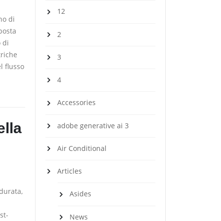
12
no di
sposta
2
 di
triche
3
l flusso
4
Accessories
ella
adobe generative ai 3
Air Conditional
Articles
durata,
Asides
st-
News