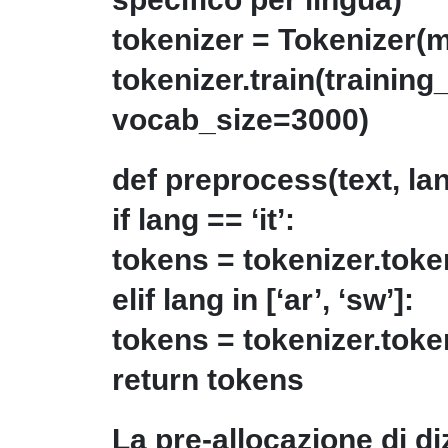
tokenizer = Tokenizer(
tokenizer.train(trainin
vocab_size=3000)
def preprocess(text, lang
if lang == ‘it’:
tokens = tokenizer.toke
elif lang in [‘ar’, ‘sw’]:
tokens = tokenizer.toke
return tokens
La pre-allocazione di di