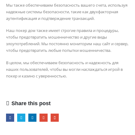
Мы также обеспечиваем безопасность вашего счета, используя
надежные системы безопасности, такие как двухфакторная
аутентификация и подтверждение транзакций.
Наш покер дом также имеет строгие правила и процедуры,
чтобы предотвратить мошенничество и другие виды
злоупотреблений. Мы постоянно мониторим наш сайт и сервер,
чтобы предотвратить любые попытки мошенничества.
В целом, мы обеспечиваем безопасность и надежность для
наших пользователей, чтобы вы могли наслаждаться игрой в
покер и казино с уверенностью.
Share this post