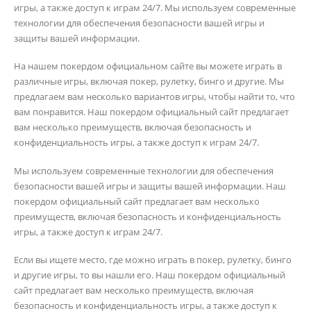
игры, а также доступ к играм 24/7. Мы используем современные
технологии для обеспечения безопасности вашей игры и
защиты вашей информации.
На нашем покердом официальном сайте вы можете играть в
различные игры, включая покер, рулетку, бинго и другие. Мы
предлагаем вам несколько вариантов игры, чтобы найти то, что
вам понравится. Наш покердом официальный сайт предлагает
вам несколько преимуществ, включая безопасность и
конфиденциальность игры, а также доступ к играм 24/7.
Мы используем современные технологии для обеспечения
безопасности вашей игры и защиты вашей информации. Наш
покердом официальный сайт предлагает вам несколько
преимуществ, включая безопасность и конфиденциальность
игры, а также доступ к играм 24/7.
Если вы ищете место, где можно играть в покер, рулетку, бинго
и другие игры, то вы нашли его. Наш покердом официальный
сайт предлагает вам несколько преимуществ, включая
безопасность и конфиденциальность игры, а также доступ к