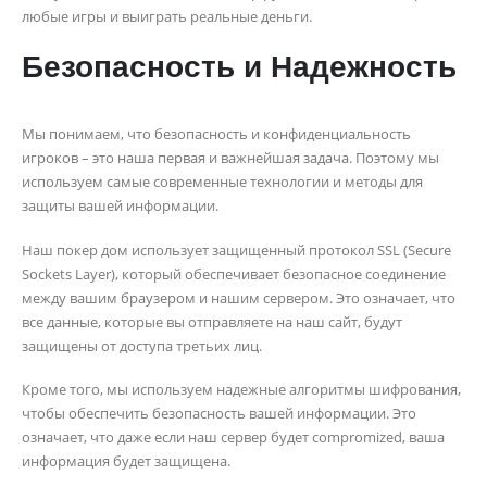
любые игры и выиграть реальные деньги.
Безопасность и Надежность
Мы понимаем, что безопасность и конфиденциальность
игроков – это наша первая и важнейшая задача. Поэтому мы
используем самые современные технологии и методы для
защиты вашей информации.
Наш покер дом использует защищенный протокол SSL (Secure
Sockets Layer), который обеспечивает безопасное соединение
между вашим браузером и нашим сервером. Это означает, что
все данные, которые вы отправляете на наш сайт, будут
защищены от доступа третьих лиц.
Кроме того, мы используем надежные алгоритмы шифрования,
чтобы обеспечить безопасность вашей информации. Это
означает, что даже если наш сервер будет compromized, ваша
информация будет защищена.