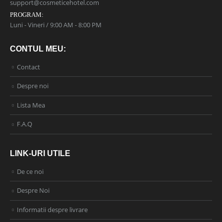
support@cosmeticehotel.com
PROGRAM:
Luni - Vineri / 9:00 AM - 8:00 PM
CONTUL MEU:
Contact
Despre noi
Lista Mea
F.A.Q
LINK-URI UTILE
De ce noi
Despre Noi
Informatii despre livrare