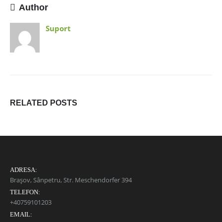
Author
Suport
RELATED
POSTS
ADRESA:
Brașov, Sânpetru, Str. Meschendorfer 394
TELEFON:
+40759101203
EMAIL: