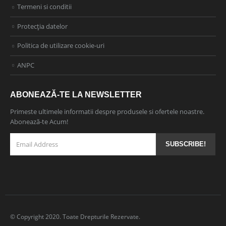
Termeni si conditii
Protecția datelor
Politica de utilizare cookie-uri
ANPC
ABONEAZĂ-TE LA NEWSLETTER
Primeste ultimele informatii despre produsele si ofertele noastre.
Abonează-te Acum!
© Copyright 2020. Toate Drepturile Rezervate.