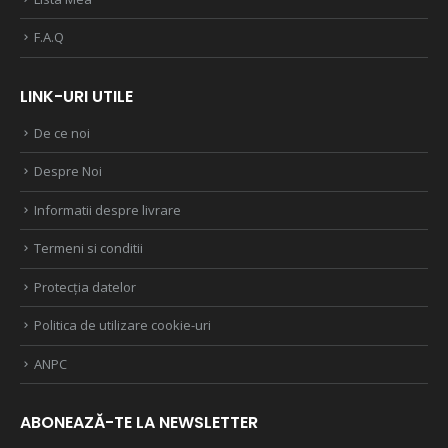
F.A.Q
LINK-URI UTILE
De ce noi
Despre Noi
Informatii despre livrare
Termeni si conditii
Protecția datelor
Politica de utilizare cookie-uri
ANPC
ABONEAZĂ-TE LA NEWSLETTER