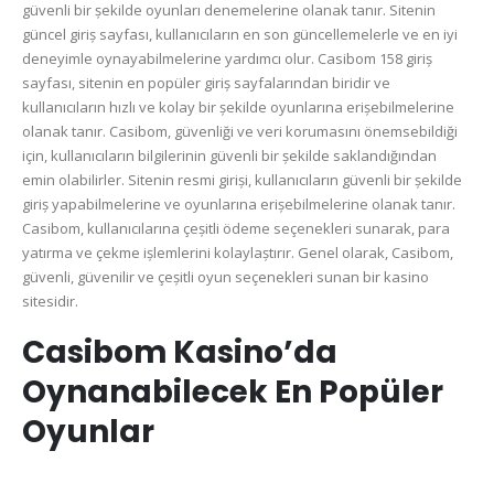
güvenli bir şekilde oyunları denemelerine olanak tanır. Sitenin
güncel giriş sayfası, kullanıcıların en son güncellemelerle ve en iyi
deneyimle oynayabilmelerine yardımcı olur. Casibom 158 giriş
sayfası, sitenin en popüler giriş sayfalarından biridir ve
kullanıcıların hızlı ve kolay bir şekilde oyunlarına erişebilmelerine
olanak tanır. Casibom, güvenliği ve veri korumasını önemsebildiği
için, kullanıcıların bilgilerinin güvenli bir şekilde saklandığından
o.uk/
emin olabilirler. Sitenin resmi girişi, kullanıcıların güvenli bir şekilde
giriş yapabilmelerine ve oyunlarına erişebilmelerine olanak tanır.
Casibom, kullanıcılarına çeşitli ödeme seçenekleri sunarak, para
yatırma ve çekme işlemlerini kolaylaştırır. Genel olarak, Casibom,
güvenli, güvenilir ve çeşitli oyun seçenekleri sunan bir kasino
sitesidir.
Casibom Kasino’da
Oynanabilecek En Popüler
Oyunlar