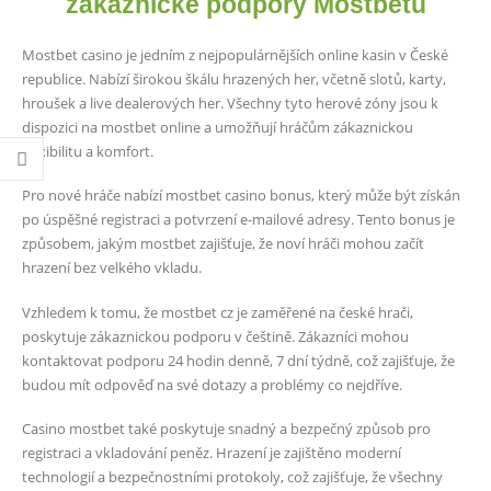
zákaznické podpory Mostbetu
Mostbet casino je jedním z nejpopulárnějších online kasin v České
republice. Nabízí širokou škálu hrazených her, včetně slotů, karty,
hroušek a live dealerových her. Všechny tyto herové zóny jsou k
dispozici na mostbet online a umožňují hráčům zákaznickou
flexibilitu a komfort.
Pro nové hráče nabízí mostbet casino bonus, který může být získán
po úspěšné registraci a potvrzení e-mailové adresy. Tento bonus je
způsobem, jakým mostbet zajišťuje, že noví hráči mohou začít
hrazení bez velkého vkladu.
Vzhledem k tomu, že mostbet cz je zaměřené na české hrači,
poskytuje zákaznickou podporu v češtině. Zákazníci mohou
kontaktovat podporu 24 hodin denně, 7 dní týdně, což zajišťuje, že
budou mít odpověď na své dotazy a problémy co nejdříve.
Casino mostbet také poskytuje snadný a bezpečný způsob pro
registraci a vkladování peněz. Hrazení je zajištěno moderní
technologií a bezpečnostními protokoly, což zajišťuje, že všechny