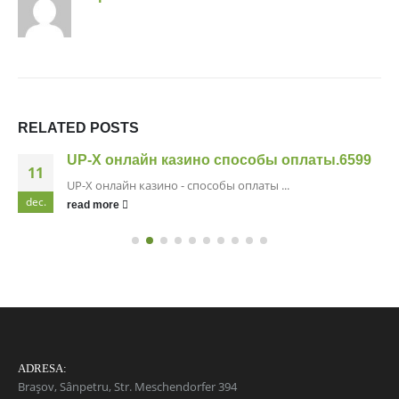
RELATED
POSTS
UP-X онлайн казино способы оплаты.6599
11
UP-X онлайн казино - способы оплаты ...
dec.
read more
ADRESA:
Brașov, Sânpetru, Str. Meschendorfer 394