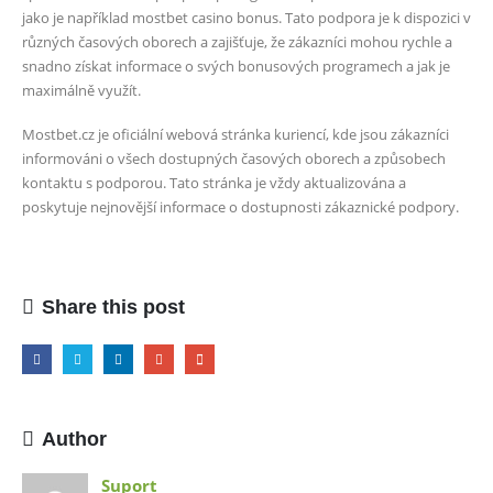
jako je například mostbet casino bonus. Tato podpora je k dispozici v
různých časových oborech a zajišťuje, že zákazníci mohou rychle a
snadno získat informace o svých bonusových programech a jak je
maximálně využít.
Mostbet.cz je oficiální webová stránka kuriencí, kde jsou zákazníci
informováni o všech dostupných časových oborech a způsobech
kontaktu s podporou. Tato stránka je vždy aktualizována a
poskytuje nejnovější informace o dostupnosti zákaznické podpory.
Share this post
Author
Suport