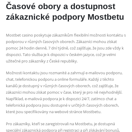
Časové obory a dostupnost
zákaznické podpory Mostbetu
Mostbet casino poskytuje zákazníkům flexibilní možnosti kontaktu s
podporou v různých časových oborech. Zákazníci mohou získat
pomoc 24 hodin denně, 7 dní týdně, což zajišťuje, že jsou zde vždy k
dispozici. Tato služba je k dispozici v českém jazyce, což je velmi
užitečné pro zákazníky z České republiky.
Možnosti kontaktu jsou rozmanité a zahrnují e-mailovou podporu,
chat, telefonickou podporu a online formuláře. Každý z těchto
kanálů je dostupný v různých časových oborech, což zajišťuje, že
zákazníci mohou získat pomoc v čase, který je pro ně nejvhodnější.
Například, e-mailová podpora je k dispozici 24/7, zatímco chat a
telefonická podpora jsou dostupné v určitých časových oborech,
které jsou specifikovány na webové stránce Mostbetu.
Pro zákazníky, kteří se zaregistrovali na Mostbetu, je dostupná
speciální zákaznická podpora při registraci a při získávání bonusů,