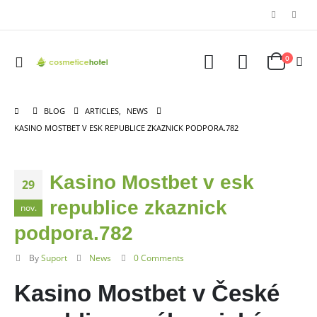
0
BLOG
ARTICLES
,
NEWS
KASINO MOSTBET V ESK REPUBLICE ZKAZNICK PODPORA.782
Kasino Mostbet v esk
29
republice zkaznick
nov.
podpora.782
By
Suport
News
0 Comments
Kasino Mostbet v České