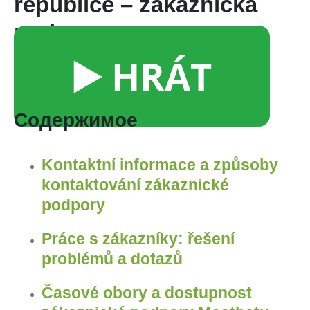
republice – zákaznická
podpora
▶️ HRÁT
Содержимое
Kontaktní informace a způsoby
kontaktování zákaznické
podpory
Práce s zákazníky: řešení
problémů a dotazů
Časové obory a dostupnost