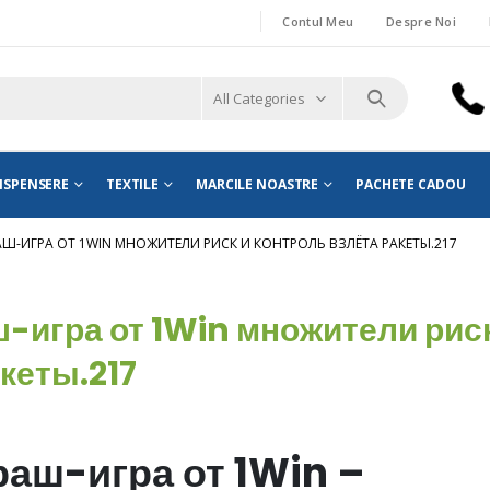
Contul Meu
Despre Noi
All Categories
ISPENSERE
TEXTILE
MARCILE NOASTRE
PACHETE CADOU
АШ-ИГРА ОТ 1WIN МНОЖИТЕЛИ РИСК И КОНТРОЛЬ ВЗЛЁТА РАКЕТЫ.217
-игра от 1Win множители риск
кеты.217
аш-игра от 1Win –