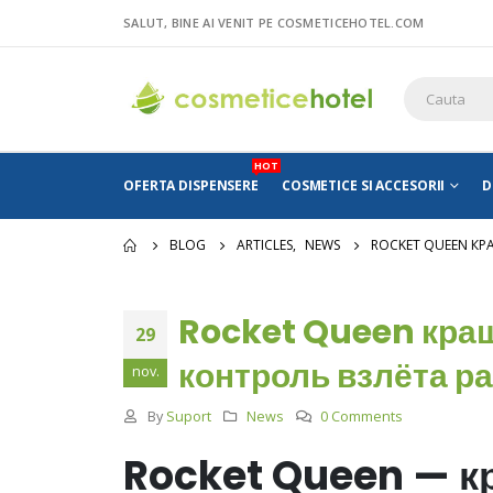
SALUT, BINE AI VENIT PE COSMETICEHOTEL.COM
HOT
OFERTA DISPENSERE
COSMETICE SI ACCESORII
D
BLOG
ARTICLES
,
NEWS
ROCKET QUEEN КР
Rocket Queen краш
29
контроль взлёта ра
nov.
By
Suport
News
0 Comments
Rocket Queen — кр