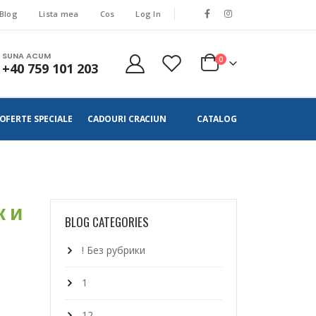
Blog
Lista mea
Cos
Log In
SUNA ACUM
0
+40 759 101 203
OFERTE SPECIALE
CADOURI CRACIUN
CATALOG
 и
BLOG CATEGORIES
! Без рубрики
1
12