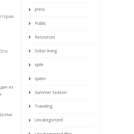
press
которая
Public
Resources
Sober living
 Это
spile
spilen
дин из
Summer Season
и
Traveling
одъёма
Uncategorized
Uncategorized @ro