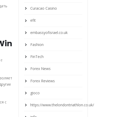
дать
Curacao Casino
efit
embassyofisrael.co.uk
Win
Fashion
FinTech
ют
Forex News
зволяет
Forex Reviews
другие
gioco
ся с
https://www.thelondontriathlon.co.uk/
info