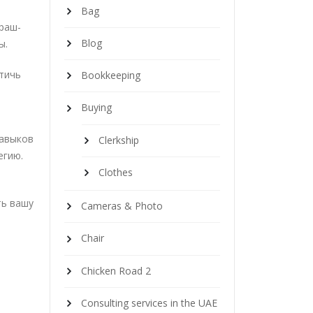
Bag
краш-
Blog
ы.
стичь
Bookkeeping
Buying
навыков
Clerkship
егию.
Clothes
ть вашу
Cameras & Photo
Chair
Chicken Road 2
Consulting services in the UAE