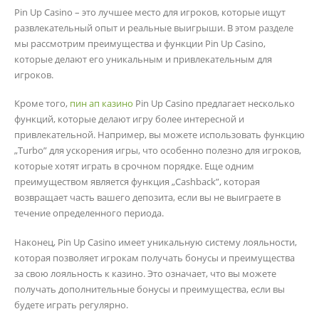
Pin Up Casino – это лучшее место для игроков, которые ищут
развлекательный опыт и реальные выигрыши. В этом разделе
мы рассмотрим преимущества и функции Pin Up Casino,
которые делают его уникальным и привлекательным для
игроков.
Кроме того,
пин ап казино
Pin Up Casino предлагает несколько
функций, которые делают игру более интересной и
привлекательной. Например, вы можете использовать функцию
„Turbo” для ускорения игры, что особенно полезно для игроков,
которые хотят играть в срочном порядке. Еще одним
преимуществом является функция „Cashback”, которая
возвращает часть вашего депозита, если вы не выиграете в
течение определенного периода.
Наконец, Pin Up Casino имеет уникальную систему лояльности,
которая позволяет игрокам получать бонусы и преимущества
за свою лояльность к казино. Это означает, что вы можете
получать дополнительные бонусы и преимущества, если вы
будете играть регулярно.