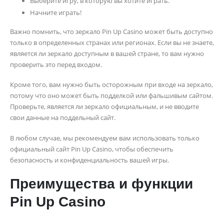
Выберите игру, в которую вы хотите играть.
Начните играть!
Важно помнить, что зеркало Pin Up Casino может быть доступно
только в определенных странах или регионах. Если вы не знаете,
является ли зеркало доступным в вашей стране, то вам нужно
проверить это перед входом.
Кроме того, вам нужно быть осторожным при входе на зеркало,
потому что оно может быть подделкой или фальшивым сайтом.
Проверьте, является ли зеркало официальным, и не вводите
свои данные на поддельный сайт.
В любом случае, мы рекомендуем вам использовать только
официальный сайт Pin Up Casino, чтобы обеспечить
безопасность и конфиденциальность вашей игры.
Преимущества и функции
Pin Up Casino