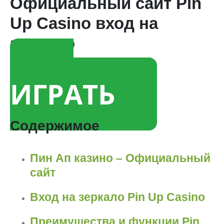
Официальный сайт Pin
Up Casino вход на
зеркало
▶️
ИГРАТЬ
Содержимое
Пин Ап казино – Официальный
сайт
Вход на зеркало Pin Up Casino
Преимущества и функции Pin