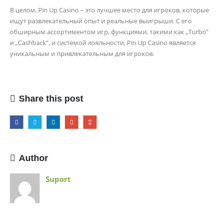
В целом, Pin Up Casino – это лучшее место для игроков, которые
ищут развлекательный опыт и реальные выигрыши. С его
обширным ассортиментом игр, функциями, такими как „Turbo”
и „Cashback”, и системой лояльности, Pin Up Casino является
уникальным и привлекательным для игроков.
Share this post
Author
Suport