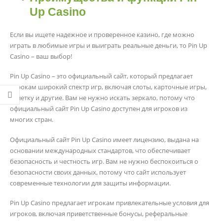
Up Casino
Если вы ищете надежное и проверенное казино, где можно
играть в любимые игры и выиграть реальные деньги, то Pin Up
Casino – ваш выбор!
Pin Up Casino – это официальный сайт, который предлагает
игрокам широкий спектр игр, включая слоты, карточные игры,
рулетку и другие. Вам не нужно искать зеркало, потому что
официальный сайт Pin Up Casino доступен для игроков из
многих стран.
Официальный сайт Pin Up Casino имеет лицензию, выдана на
основании международных стандартов, что обеспечивает
безопасность и честность игр. Вам не нужно беспокоиться о
безопасности своих данных, потому что сайт использует
современные технологии для защиты информации.
Pin Up Casino предлагает игрокам привлекательные условия для
игроков, включая приветственные бонусы, реферальные