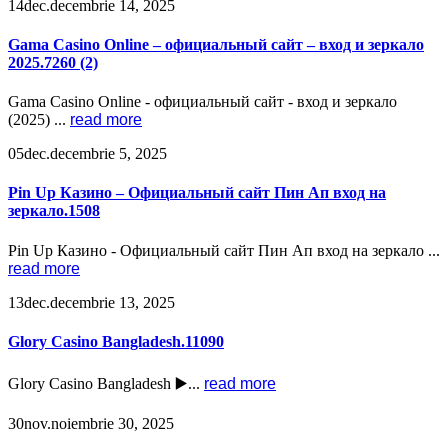
14
dec.
decembrie 14, 2025
Gama Casino Online – официальный сайт – вход и зеркало
2025.7260 (2)
Gama Casino Online - официальный сайт - вход и зеркало
(2025) ...
read more
05
dec.
decembrie 5, 2025
Pin Up Казино – Официальный сайт Пин Ап вход на
зеркало.1508
Pin Up Казино - Официальный сайт Пин Ап вход на зеркало ...
read more
13
dec.
decembrie 13, 2025
Glory Casino Bangladesh.11090
Glory Casino Bangladesh ▶️...
read more
30
nov.
noiembrie 30, 2025