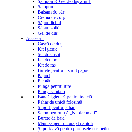
Șampon & Gel de duș 2 în 1
Șampon
Balsam de păr
Cremă de corp
Săpun lichid
Săpun solid
Gel de dus
Accesorii
Cască de duș
Kit Igienic
Set de cusut
Kit dentar
Kit de ras
Burete pentru lustruit papuci
Papuci
Pieptăn
Pungă pentru rufe
Pungă sanitară
Bandă Igienică pentru toaletă
Pahar de unică folosință
Suport pentru pahar
Semn pentru ușă „Nu deranjați”
Burete de baie
Mănușă pentru curațat pantofi
Suport/tavă pentru produsele cosmetice