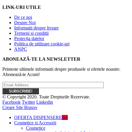
LINK-URI UTILE
De ce noi
Despre Noi
Informatii despre livrare
Termeni si conditii
Protecția datelor
Politica de utilizare cookie-uri
ANPC
ABONEAZĂ-TE LA NEWSLETTER
Primeste ultimele informatii despre produsele si ofertele noastre.
Abonează-te Acum!
© Copyright 2020. Toate Drepturile Rezervate.
Facebook
Twitter
Linkedin
Creare Site Brasov
OFERTA DISPENSERE
hot
Cosmetice si Accesorii
Cosmetice