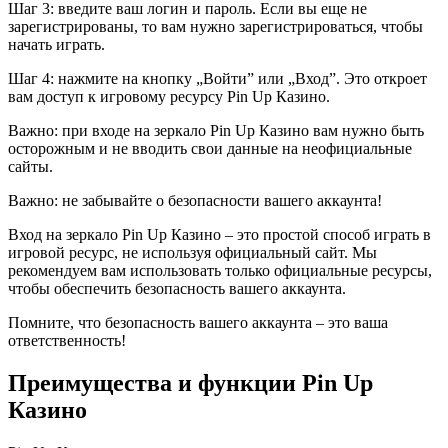
Шаг 3: введите ваш логин и пароль. Если вы еще не
зарегистрированы, то вам нужно зарегистрироваться, чтобы
начать играть.
Шаг 4: нажмите на кнопку „Войти” или „Вход”. Это откроет
вам доступ к игровому ресурсу Pin Up Казино.
Важно: при входе на зеркало Pin Up Казино вам нужно быть
осторожным и не вводить свои данные на неофициальные
сайты.
Важно: не забывайте о безопасности вашего аккаунта!
Вход на зеркало Pin Up Казино – это простой способ играть в
игровой ресурс, не используя официальный сайт. Мы
рекомендуем вам использовать только официальные ресурсы,
чтобы обеспечить безопасность вашего аккаунта.
Помните, что безопасность вашего аккаунта – это ваша
ответственность!
Преимущества и функции Pin Up
Казино