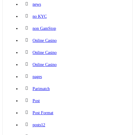
news
no KYC
non GamStop
Online Casino
Online Casino
Online Casino
pages
Parimatch
Post
Post Format
posts12