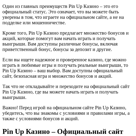
Один из главных преимуществ Pin Up Казино – это его
официальный статус. Это означает, что вы можете быть
уверены в том, что играете на официальном сайте, а не на
подделке или мошенничестве.
Кроме того, Pin Up Казино предлагает множество бонусов и
акций, которые помогут вам начать играть и получать
выигрыши. Вам доступны различные бонусы, включая
приветственный бонус, бонусы за депозит и другие.
Если вы ищете надежное и проверенное казино, где можно
играть в любимые игры и получать реальные выигрыши, то
Pin Up Казино – ваш выбор. Вам доступны официальный
сайт, безопасная игра и множество бонусов и акций.
Так что не откладывайте и переходите на официальный сайт
Pin Up Казино, где вы можете начать играть и получать
выигрыши.
Важно! Перед игрой на официальном сайте Pin Up Казино,
убедитесь, что вы знакомы с условиями и правилами игры, а
также с условиями бонусов и акций.
Pin Up Казино – Официальный сайт