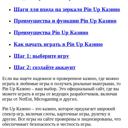
Шаги для входа на зеркало Pin Up Казино
Преимущества и функции Pin Up Казино
Преимущества Pin Up Казино
Как начать играть в Pin Up Казино
Шаг 1: выберите игру
Шаг 2: создайте аккаунт
Если вы ищете надежное и проверенное казино, где можно
играть в любимые игры и получать реальные выигрыши, то
Pin Up Казино – ваш выбор. Это официальный сайт, где вы
можете играть в игры от ведущих разработчиков, включая
игры от NetEnt, Microgaming и других.
Pin Up Казино – это казино, которое предлагает широкий
спектр игр, включая слоты, карточные игры, рулетку и
другие. Все игры на сайте проверены и лицензированы, что
обеспечивает безопасность и честность игры.