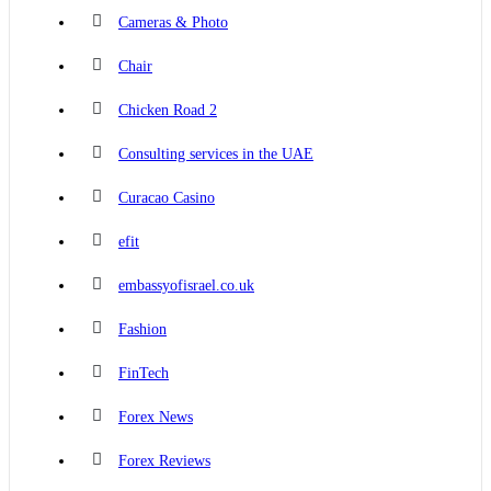
Cameras & Photo
Chair
Chicken Road 2
Consulting services in the UAE
Curacao Casino
efit
embassyofisrael.co.uk
Fashion
FinTech
Forex News
Forex Reviews