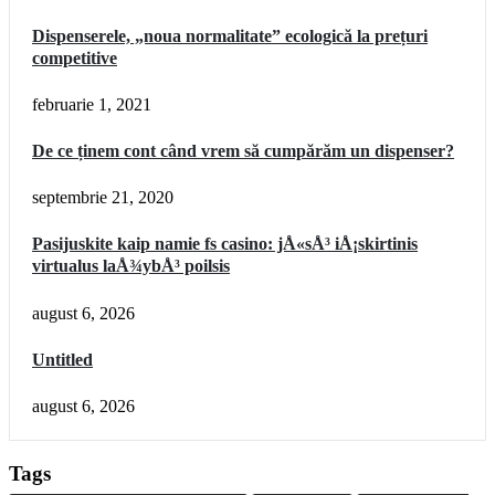
Dispenserele, „noua normalitate” ecologică la prețuri
competitive
februarie 1, 2021
De ce ținem cont când vrem să cumpărăm un dispenser?
septembrie 21, 2020
Pasijuskite kaip namie fs casino: jÅ«sÅ³ iÅ¡skirtinis
virtualus laÅ¾ybÅ³ poilsis
august 6, 2026
Untitled
august 6, 2026
Tags