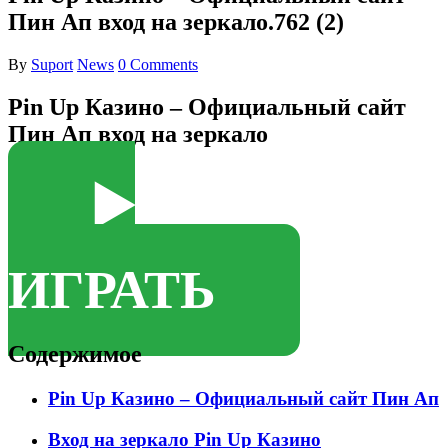
Пин Ап вход на зеркало.762 (2)
By
Suport
News
0 Comments
Pin Up Казино – Официальный сайт
Пин Ап вход на зеркало
▶️
ИГРАТЬ
Содержимое
Pin Up Казино – Официальный сайт Пин Ап
Вход на зеркало Pin Up Казино