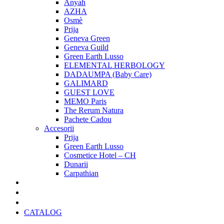
Anyah
AZHA
Osmè
Prija
Geneva Green
Geneva Guild
Green Earth Lusso
ELEMENTAL HERBOLOGY
DADAUMPA (Baby Care)
GALIMARD
GUEST LOVE
MEMO Paris
The Rerum Natura
Pachete Cadou
Accesorii
Prija
Green Earth Lusso
Cosmetice Hotel – CH
Dunarii
Carpathian
Pachete Cadou
Oferte Speciale
Cadouri Craciun
CATALOG