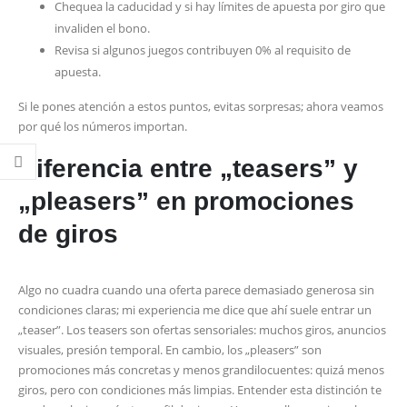
Chequea la caducidad y si hay límites de apuesta por giro que
invaliden el bono.
Revisa si algunos juegos contribuyen 0% al requisito de
apuesta.
Si le pones atención a estos puntos, evitas sorpresas; ahora veamos
por qué los números importan.
.co.uk/
Diferencia entre „teasers” y
„pleasers” en promociones
de giros
Algo no cuadra cuando una oferta parece demasiado generosa sin
condiciones claras; mi experiencia me dice que ahí suele entrar un
„teaser”. Los teasers son ofertas sensoriales: muchos giros, anuncios
visuales, presión temporal. En cambio, los „pleasers” son
promociones más concretas y menos grandilocuentes: quizá menos
giros, pero con condiciones más limpias. Entender esta distinción te