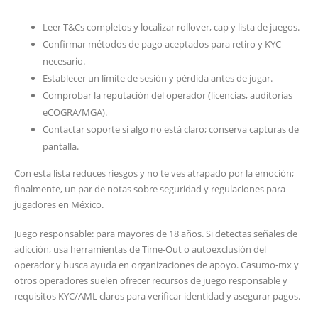
Leer T&Cs completos y localizar rollover, cap y lista de juegos.
Confirmar métodos de pago aceptados para retiro y KYC
necesario.
Establecer un límite de sesión y pérdida antes de jugar.
Comprobar la reputación del operador (licencias, auditorías
eCOGRA/MGA).
Contactar soporte si algo no está claro; conserva capturas de
pantalla.
Con esta lista reduces riesgos y no te ves atrapado por la emoción;
finalmente, un par de notas sobre seguridad y regulaciones para
jugadores en México.
Juego responsable: para mayores de 18 años. Si detectas señales de
adicción, usa herramientas de Time-Out o autoexclusión del
operador y busca ayuda en organizaciones de apoyo. Casumo-mx y
otros operadores suelen ofrecer recursos de juego responsable y
requisitos KYC/AML claros para verificar identidad y asegurar pagos.