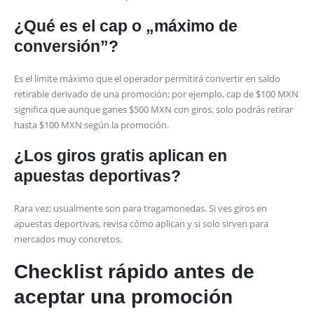
¿Qué es el cap o „máximo de
conversión”?
Es el límite máximo que el operador permitirá convertir en saldo
retirable derivado de una promoción; por ejemplo, cap de $100 MXN
significa que aunque ganes $500 MXN con giros, solo podrás retirar
hasta $100 MXN según la promoción.
¿Los giros gratis aplican en
apuestas deportivas?
Rara vez; usualmente son para tragamonedas. Si ves giros en
apuestas deportivas, revisa cómo aplican y si solo sirven para
mercados muy concretos.
Checklist rápido antes de
aceptar una promoción