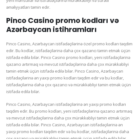
yeni məhsullar ilə istifadəçilərinə mürəkkəbliyi və sürətli
əməliyyatları təmin edir.
Pinco Casino promo kodları və
Azərbaycan istihramları
Pinco Casino, Azərbaycan istifadəçilərinə özel promo kodları təqdim
edir. Bu kodlar, istifadəçilərinə daha çox qazancı təmin etmək üçün
istifadə edilə bilər. Pinco Casino promo kodları, yeni istifadəçilərinə
qazancı artırmaq və mevcut istifadəçilərinə daha çox mürəkkəbliyi
təmin etmək üçün istifadə edilə bilər. Pinco Casino, Azərbaycan
istifadəçilərinə ən yaxşı promo kodları təqdim edir və bu kodlar,
istifadəçilərinə daha çox qazancı və mürəkkəbliyi təmin etmək üçün
istifadə edilə bilər.
Pinco Casino, Azərbaycan istifadəçilərinə ən yaxşı promo kodları
təqdim edir. Bu promo kodları, yeni istifadəçilərinə qazancı artırmaq
və mevcut istifadəçilərinə daha çox mürəkkəbliyi təmin etmək üçün
istifadə edilə bilər. Pinco Casino, Azərbaycan istifadəçilərinə ən
yaxşı promo kodları təqdim edir və bu kodlar, istifadəçilərinə daha
çox qazancı və mürəkkəbliyi təmin etmək üçün istifadə edilə bilər.