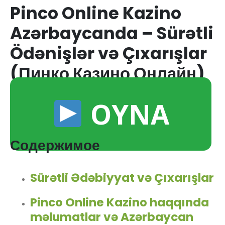
Pinco Online Kazino
Azərbaycanda – Sürətli
Ödənişlər və Çıxarışlar
(Пинко Казино Онлайн)
OYNA
Содержимое
Sürətli Ədəbiyyat və Çıxarışlar
Pinco Online Kazino haqqında
məlumatlar və Azərbaycan