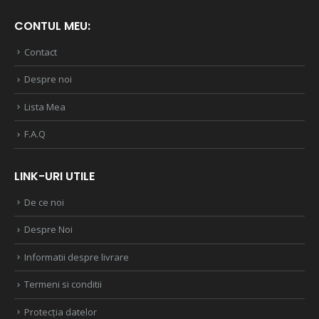
CONTUL MEU:
Contact
Despre noi
Lista Mea
F.A.Q
LINK-URI UTILE
De ce noi
Despre Noi
Informatii despre livrare
Termeni si conditii
Protecția datelor