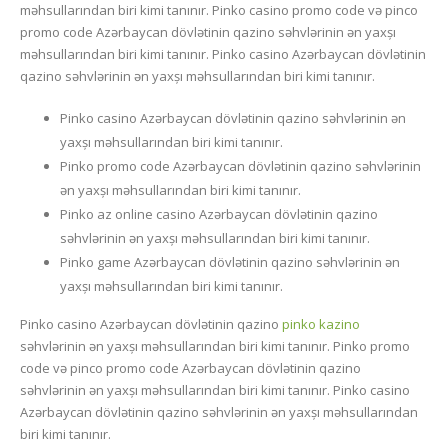
məhsullarından biri kimi tanınır. Pinko casino promo code və pinco
promo code Azərbaycan dövlətinin qazino səhvlərinin ən yaxşı
məhsullarından biri kimi tanınır. Pinko casino Azərbaycan dövlətinin
qazino səhvlərinin ən yaxşı məhsullarından biri kimi tanınır.
Pinko casino Azərbaycan dövlətinin qazino səhvlərinin ən
yaxşı məhsullarından biri kimi tanınır.
Pinko promo code Azərbaycan dövlətinin qazino səhvlərinin
ən yaxşı məhsullarından biri kimi tanınır.
Pinko az online casino Azərbaycan dövlətinin qazino
səhvlərinin ən yaxşı məhsullarından biri kimi tanınır.
Pinko game Azərbaycan dövlətinin qazino səhvlərinin ən
yaxşı məhsullarından biri kimi tanınır.
Pinko casino Azərbaycan dövlətinin qazino
pinko kazino
səhvlərinin ən yaxşı məhsullarından biri kimi tanınır. Pinko promo
code və pinco promo code Azərbaycan dövlətinin qazino
səhvlərinin ən yaxşı məhsullarından biri kimi tanınır. Pinko casino
Azərbaycan dövlətinin qazino səhvlərinin ən yaxşı məhsullarından
biri kimi tanınır.