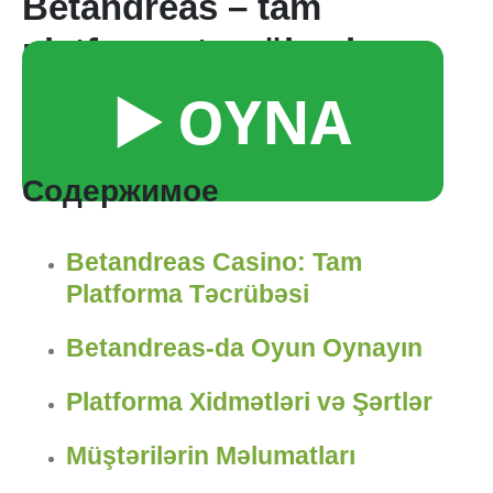
Betandreas – tam
platforma təcrübəsi
▶️ OYNA
Содержимое
Betandreas Casino: Tam
Platforma Təcrübəsi
Betandreas-da Oyun Oynayın
Platforma Xidmətləri və Şərtlər
Müştərilərin Məlumatları