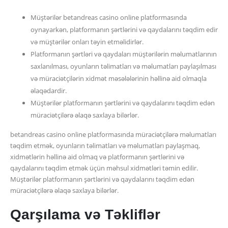
Müştərilər betandreas casino online platformasında
oynayarkən, platformanın şərtlərini və qaydalarını təqdim edir
və müştərilər onları təyin etməlidirlər.
Platformanın şərtləri və qaydaları müştərilərin məlumatlarının
saxlanılması, oyunların təlimatları və məlumatları paylaşılması
və müraciətçilərin xidmət məsələlərinin həllinə aid olmaqla
əlaqədardir.
Müştərilər platformanın şərtlərini və qaydalarını təqdim edən
müraciətçilərə əlaqə saxlaya bilərlər.
betandreas casino online platformasında müraciətçilərə məlumatları
təqdim etmək, oyunların təlimatları və məlumatları paylaşmaq,
xidmətlərin həllinə aid olmaq və platformanın şərtlərini və
qaydalarını təqdim etmək üçün məhsul xidmətləri təmin edilir.
Müştərilər platformanın şərtlərini və qaydalarını təqdim edən
müraciətçilərə əlaqə saxlaya bilərlər.
Qarşılama və Təkliflər