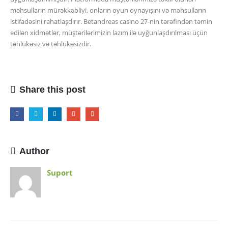
məhsulların mürəkkəbliyi, onların oyun oynayışını və məhsulların
istifadəsini rahatlaşdırır. Betandreas casino 27-nin tərəfindən təmin
edilən xidmətlər, müştərilərimizin lazım ilə uyğunlaşdırılması üçün
təhlükəsiz və təhlükəsizdir.
Share this post
Author
Suport