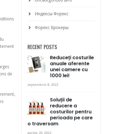
Индексы Форекс
nditions
Форекс Брокеры
du.
RECENT POSTS
iatement
Reduceți costurile
anuale aferente
arges
unei camere cu
ions de
1000 lei!
septembrie 8, 2022
irement,
Soluții de
es
reducere a
costurilor pentru
perioada pe care
o traversam
aprilie 20, 2022