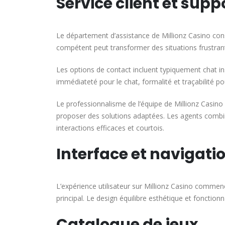
Service client et supp
Le département d’assistance de Millionz Casino consti
compétent peut transformer des situations frustrant
Les options de contact incluent typiquement chat in
immédiateté pour le chat, formalité et traçabilité 
Le professionnalisme de l’équipe de Millionz Casin
proposer des solutions adaptées. Les agents combine
interactions efficaces et courtois.
Interface et navigati
L’expérience utilisateur sur Millionz Casino commenc
principal. Le design équilibre esthétique et fonctio
Catalogue de jeux