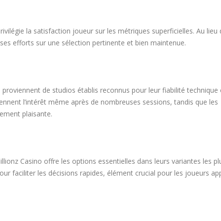
vilégie la satisfaction joueur sur les métriques superficielles. Au lieu
 ses efforts sur une sélection pertinente et bien maintenue.
proviennent de studios établis reconnus pour leur fiabilité technique 
iennent l’intérêt même après de nombreuses sessions, tandis que les
ement plaisante.
llionz Casino offre les options essentielles dans leurs variantes les pl
our faciliter les décisions rapides, élément crucial pour les joueurs ap