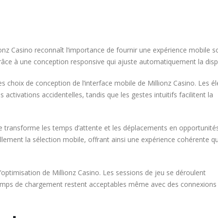
onz Casino reconnaît l’importance de fournir une expérience mobile so
 grâce à une conception responsive qui ajuste automatiquement la disp
dé les choix de conception de l’interface mobile de Millionz Casino. Les 
activations accidentelles, tandis que les gestes intuitifs facilitent la
 transforme les temps d’attente et les déplacements en opportunité
iellement la sélection mobile, offrant ainsi une expérience cohérente q
 d’optimisation de Millionz Casino. Les sessions de jeu se déroulent
 temps de chargement restent acceptables même avec des connexions