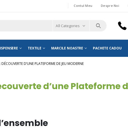
Contul Meu
Despre Noi
All Categories
ISPENSERE
TEXTILE
MARCILE NOASTRE
PACHETE CADOU
 : DÉCOUVERTE D’UNE PLATEFORME DE JEU MODERNE
Découverte d’une Plateforme 
 d’ensemble