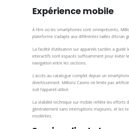
Expérience mobile
À l’ère où les smartphones sont omniprésents, Milli
plateforme s’adapte aux différentes tailles d’écran
La facilité d’utilisation sur appareils tactiles a gui
interactifs sont espacés suffisamment pour éviter les 
navigation entre les sections.
L’accès au catalogue complet depuis un smartphone
divertissement. Millionz Casino ne limite pas artific
soit l’appareil utilisé.
La stabilité technique sur mobile reflète les efforts
généralement sans interruptions majeures, et les
modérées.