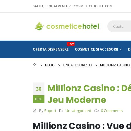
SALUT, BINE AI VENIT PE COSMETICEHOTEL.COM
HOT
OFERTA DISPENSERE
COSMETICE SI ACCESORII
D
BLOG
UNCATEGORIZED
MILLIONZ CASINO
Millionz Casino : 
30
Jeu Moderne
dec.
By
Suport
Uncategorized
0 Comments
Millionz Casino : Vue