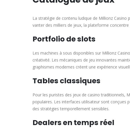
La stratégie de contenu ludique de Millionz Casino pri
vanter des milliers de jeux, la plateforme concentre
Portfolio de slots
Les machines à sous disponibles sur Millionz Casino 
créativité. Les mécaniques de jeu innovantes maint
graphismes modernes créent une expérience visuell
Tables classiques
Pour les puristes des jeux de casino traditionnels, Mi
populaires. Les interfaces utilisateur sont conçues p
des stratégies temporellement sensibles.
Dealers en temps réel