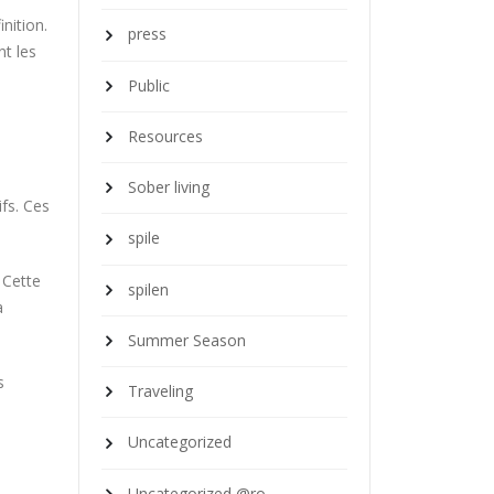
nition.
press
nt les
Public
Resources
Sober living
fs. Ces
spile
 Cette
spilen
a
Summer Season
s
Traveling
Uncategorized
Uncategorized @ro