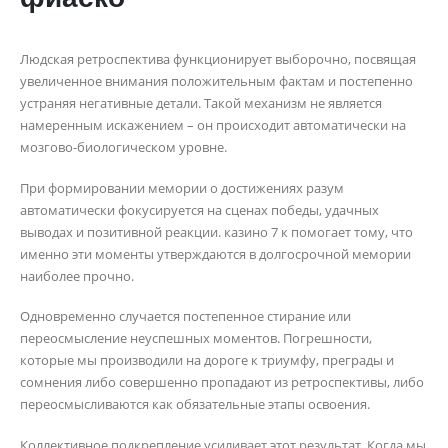
Людская ретроспектива функционирует выборочно, посвящая
увеличенное внимания положительным фактам и постепенно
устраняя негативные детали. Такой механизм не является
намеренным искажением – он происходит автоматически на
мозгово-биологическом уровне.
При формировании мемории о достижениях разум
автоматически фокусируется на сценах победы, удачных
выводах и позитивной реакции. казино 7 к помогает тому, что
именно эти моменты утверждаются в долгосрочной мемории
наиболее прочно.
Одновременно случается постепенное стирание или
переосмысление неуспешных моментов. Погрешности,
которые мы производили на дороге к триумфу, преграды и
сомнения либо совершенно пропадают из ретроспективы, либо
переосмысливаются как обязательные этапы освоения.
Коллективное подкрепление усиливает этот результат. Когда мы