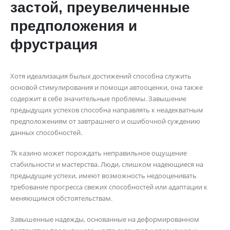
застой, преувеличенные
предположения и
фрустрация
Хотя идеализация былых достижений способна служить
основой стимулирования и помощи автооценки, она также
содержит в себе значительные проблемы. Завышение
предыдущих успехов способна направлять к неадекватным
предположениям от завтрашнего и ошибочной суждению
данных способностей.
7k казино может порождать неправильное ощущение
стабильности и мастерства. Люди, слишком надеющиеся на
предыдущие успехи, имеют возможность недооценивать
требование прогресса свежих способностей или адаптации к
меняющимся обстоятельствам.
Завышенные надежды, основанные на деформированном