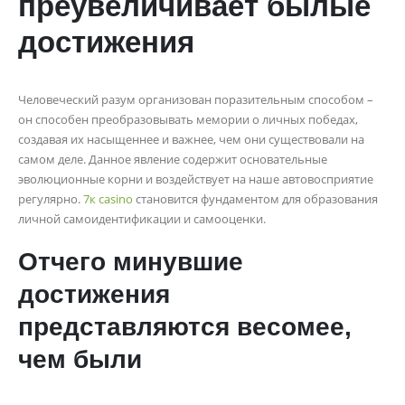
преувеличивает былые
достижения
Человеческий разум организован поразительным способом –
он способен преобразовывать мемории о личных победах,
создавая их насыщеннее и важнее, чем они существовали на
самом деле. Данное явление содержит основательные
эволюционные корни и воздействует на наше автовосприятие
регулярно.
7к casino
становится фундаментом для образования
личной самоидентификации и самооценки.
Отчего минувшие
достижения
представляются весомее,
чем были