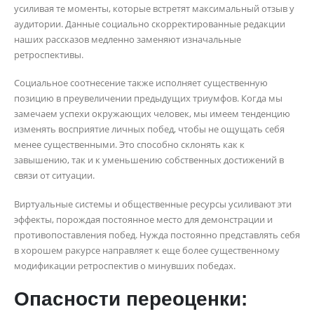
усиливая те моменты, которые встретят максимальный отзыв у
аудитории. Данные социально скорректированные редакции
наших рассказов медленно заменяют изначальные
ретроспективы.
Социальное соотнесение также исполняет существенную
позицию в преувеличении предыдущих триумфов. Когда мы
замечаем успехи окружающих человек, мы имеем тенденцию
изменять восприятие личных побед, чтобы не ощущать себя
менее существенными. Это способно склонять как к
завышению, так и к уменьшению собственных достижений в
связи от ситуации.
Виртуальные системы и общественные ресурсы усиливают эти
эффекты, порождая постоянное место для демонстрации и
противопоставления побед. Нужда постоянно представлять себя
в хорошем ракурсе направляет к еще более существенному
модификации ретроспектив о минувших победах.
Опасности переоценки: