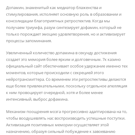
Допамин, знаменитый как медиатор блаженства и
стимулирования, исполняет основную роль в образовании и
консолидации благоприятных ретроспектив. Когда мы
получаем триумфа, разум синтезирует дофамин, который не
только порождает эмоцию удовлетворения, но и активизирует
процессы запоминания.
Увеличенный количество допамина в секунду достижения
создает это мемория более ярким и долговечным. 7к казино
официальный сайт обеспечивает особое удержание именно тех
моментов, которые происходили с секрецией этого
нейротрансмиттера. Со временем эти ретроспективы делаются
еще более привлекательными, поскольку отдельное апелляция
к ним провоцирует очередной, хотя и более менее
интенсивный, выброс дофамина.
Механизм поощрения мозга прогрессивно адаптирована на то,
чтобы воодушевлять нас воспроизводить успешные поступки.
Активизация позитивных мемории осуществляет этой
назначению, образуя сильный побуждение к завоеванию