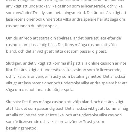
är viktigt att undersöka vilka casinon som är licenserade, och vilka
som använder Trustly som betalningsmetod. Det är också viktigt att
läsa recensioner och undersöka vilka andra spelare har att säga om
casinot innan du börjar spela.
Om du är redo att starta din spelresa, är det bara att leta efter de
.co.uk/
casinon som passar dig bäst. Det finns många casinon att välja
bland, och det är viktigt att hitta det som passar dig bäst.
Slutligen, är det viktigt att komma ihåg att alla online casinon är inte
lika. Det är viktigt att undersöka vilka casinon som är licenserade,
och vilka som använder Trustly som betalningsmetod. Det är också
viktigt att läsa recensioner och undersöka vilka andra spelare har att
säga om casinot innan du börjar spela.
Slutsats: Det finns många casinon att välja bland, och det är viktigt
att hitta det som passar dig bäst. Det är också viktigt att komma ihåg
att alla online casinon är inte lika, och att undersöka vilka casinon
som är licenserade och vilka som använder Trustly som
betalningsmetod.