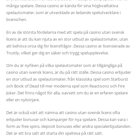
många spelare. Dessa casino är kända för sina högkvalitativa
spelautomater, som är utvecklade av ledande spelutvecklare i
branschen.
En av de största fördelarna med att spela på casino utan svensk
licens är att du kan njuta av en stor utbud av spelautomater, utan
att behöva oroa dig för licensfrågor. Dessa casino är licensierade av
Trustly, vilket ger dig en säker och trygg spelupplevelse.
Om du är nyfiken på vilka spelautomater som är tillgängliga på
casino utan svensk licens, är du på rätt ställe. Dessa casino erbjuder
en stor utbud av spelautomater, från klassiska spel som Starburst
och Book of Dead till mer moderna spel som Reactoonz och Fire
Joker. Det finns något för alla, oavsett om du är en erfaren spelare
eller en nybörjare.
Det är också värt att nämna att casino utan svensk licens ofta
erbjuder bonusar och kampanjer för nya spelare. Dessa kan vara i
form av free spins, deposit bonuses eller andra specialerbjudanden.
Det är ett bra sätt att starta din spelresa på rätt sätt.