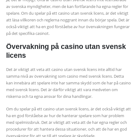
av svenska myndigheter, men de kan fortfarande ha egna regler för
spelare. Om du spelar på ett casino utan svensk licens, är det viktigt
att läsa villkoren och reglerna noggrant innan du börjar spela. Det är
också viktigt att ha en god förståelse av hur övervakningen fungerar
på det specifika casinot.
Övervakning på casino utan svensk
licens
Det är viktigt att veta att casino utan svensk licens inte alltid har
samma nivå av övervakning som casino med svensk licens. Detta
kan innebära att spelare inte har samma skydd som de har på casino
med svensk licens. Det är därför viktigt att vara medveten om
riskerna och ta egna ansvar för dina handlingar.
Om du spelar på ett casino utan svensk licens, är det också viktigt att
ha en god förståelse av hur de hanterar spelare som har problem
med spelmissbruk. Det är viktigt att veta att de har egna regler och
procedurer för att hantera dessa situationer, och att de har en god
övervakning för att se till att spelare är skyddade.