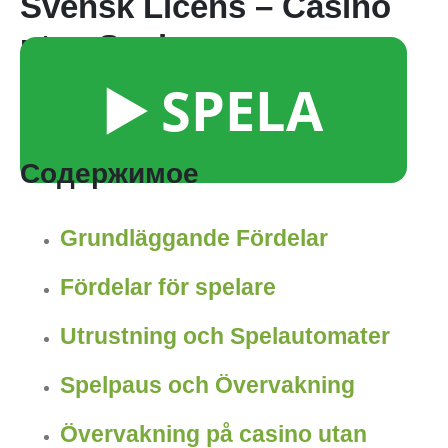
Svensk Licens – Casino
utan Spelpaus
▶️ SPELA
Содержимое
Grundläggande Fördelar
Fördelar för spelare
Utrustning och Spelautomater
Spelpaus och Övervakning
Övervakning på casino utan