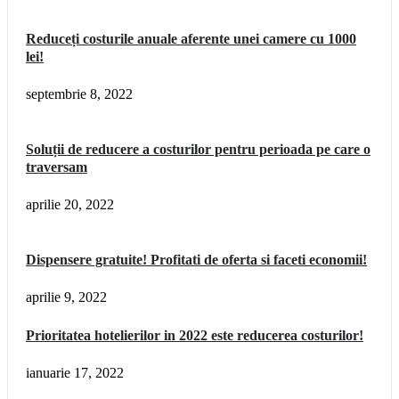
Reduceți costurile anuale aferente unei camere cu 1000
lei!
septembrie 8, 2022
Soluții de reducere a costurilor pentru perioada pe care o
traversam
aprilie 20, 2022
Dispensere gratuite! Profitati de oferta si faceti economii!
aprilie 9, 2022
Prioritatea hotelierilor in 2022 este reducerea costurilor!
ianuarie 17, 2022