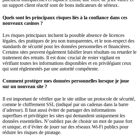
un support client réactif sont de bons indicateurs de sérieux.
Quels sont les principaux risques liés à la confiance dans ces
nouveaux casinos ?
Les risques principaux incluent la possible absence de licences
légales, des pratiques de jeu non transparentes, et le non-respect des
standards de sécurité pour les données personnelles et financières.
Certains sites peuvent également falsifier leurs résultats ou retarder le
traitement des retraits. Il est donc crucial de rester vigilant en
vérifiant toutes les informations disponibles et en privilégiant ceux
qui sont réglementés par une autorité compétente.
Comment protéger mes données personnelles lorsque je joue
sur un nouveau site ?
Il est important de vérifier que le site utilise un protocole de sécurité,
comme le chiffrement SSL (indiqué par un cadenas dans la barre
d’adresse). Il faut aussi éviter de partager des informations
superflues et privilégier les sites qui demandent uniquement les
données essentielles. N’oubliez pas de choisir un mot de passe fort
et unique, et d’éviter de jouer sur des réseaux Wi-Fi publics pour
réduire les risques de piratage.