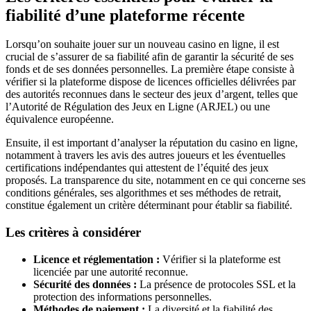
fiabilité d’une plateforme récente
Lorsqu’on souhaite jouer sur un nouveau casino en ligne, il est
crucial de s’assurer de sa fiabilité afin de garantir la sécurité de ses
fonds et de ses données personnelles. La première étape consiste à
vérifier si la plateforme dispose de licences officielles délivrées par
des autorités reconnues dans le secteur des jeux d’argent, telles que
l’Autorité de Régulation des Jeux en Ligne (ARJEL) ou une
équivalence européenne.
Ensuite, il est important d’analyser la réputation du casino en ligne,
notamment à travers les avis des autres joueurs et les éventuelles
certifications indépendantes qui attestent de l’équité des jeux
proposés. La transparence du site, notamment en ce qui concerne ses
conditions générales, ses algorithmes et ses méthodes de retrait,
constitue également un critère déterminant pour établir sa fiabilité.
Les critères à considérer
Licence et réglementation :
Vérifier si la plateforme est
licenciée par une autorité reconnue.
Sécurité des données :
La présence de protocoles SSL et la
protection des informations personnelles.
Méthodes de paiement :
La diversité et la fiabilité des