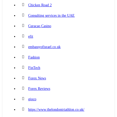
Chicken Road 2
Consulting services in the UAE
Curacao Casino
efit
embassyofisrael.co.uk
Fashion
FinTech
Forex News
Forex Reviews
gioco
https://www.thelondontriathlon.co.uk/