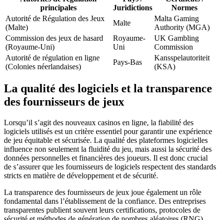
principales
Juridictions
Normes
Autorité de Régulation des Jeux
Malta Gaming
Malte
(Malte)
Authority (MGA)
Commission des jeux de hasard
Royaume-
UK Gambling
(Royaume-Uni)
Uni
Commission
Autorité de régulation en ligne
Kansspelautoriteit
Pays-Bas
(Colonies néerlandaises)
(KSA)
La qualité des logiciels et la transparence
des fournisseurs de jeux
Lorsqu’il s’agit des nouveaux casinos en ligne, la fiabilité des
logiciels utilisés est un critère essentiel pour garantir une expérience
de jeu équitable et sécurisée. La qualité des plateformes logicielles
influence non seulement la fluidité du jeu, mais aussi la sécurité des
données personnelles et financières des joueurs. Il est donc crucial
de s’assurer que les fournisseurs de logiciels respectent des standards
stricts en matière de développement et de sécurité.
La transparence des fournisseurs de jeux joue également un rôle
fondamental dans l’établissement de la confiance. Des entreprises
transparentes publient souvent leurs certifications, protocoles de
sécurité et méthodes de génération de nombres aléatoires (RNG),