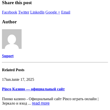
Share this post
Facebook
Twitter
LinkedIn
Google +
Email
Author
Suport
Related
Posts
17
iun.
iunie 17, 2025
Pinco Казино — официальный сайт
Пинко казино - Официальный сайт Pinco играть онлайн |
Зеркало и вход ...
read more