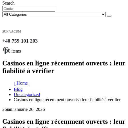
Search
SUNA ACUM
+40 759 101 203
0
0 items
Casinos en ligne récemment ouverts : leur
fiabilité à vérifier
Home
Blog
Uncategorized
Casinos en ligne récemment ouverts : leur fiabilité à vérifier
26
ian.
ianuarie 26, 2026
Casinos en ligne récemment ouverts : leur