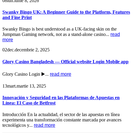
08
iun.
iunie 8, 2026
Swanky Bingo UK: A Beginner Guide to the Platform, Features
and Fine Print
Swanky Bingo is best understood as a UK-facing skin on the
Jumpman Gaming network, not as a stand-alone casino...
read
more
02
dec.
decembrie 2, 2025
Glory Casino Bangladesh — Official website Login Mobile app
Glory Casino Login ▶️...
read more
13
mart.
martie 13, 2025
Innovación y Seguridad en las Plataformas de Apuestas en
Línea: El Caso de Betfrost
Introducción En la actualidad, el sector de las apuestas en línea
experimenta una transformación constante marcada por avances
tecnológicos y...
read more