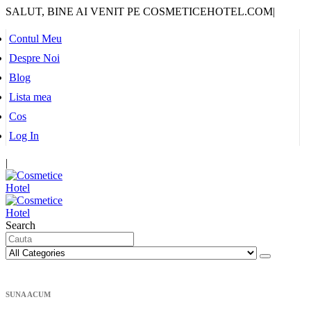
SALUT, BINE AI VENIT PE COSMETICEHOTEL.COM
|
Contul Meu
Despre Noi
Blog
Lista mea
Cos
Log In
|
Search
SUNA ACUM