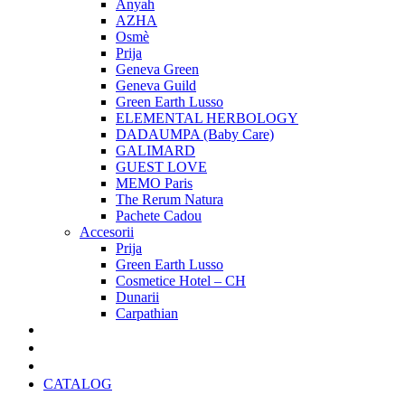
Anyah
AZHA
Osmè
Prija
Geneva Green
Geneva Guild
Green Earth Lusso
ELEMENTAL HERBOLOGY
DADAUMPA (Baby Care)
GALIMARD
GUEST LOVE
MEMO Paris
The Rerum Natura
Pachete Cadou
Accesorii
Prija
Green Earth Lusso
Cosmetice Hotel – CH
Dunarii
Carpathian
Pachete Cadou
Oferte Speciale
Cadouri Craciun
CATALOG