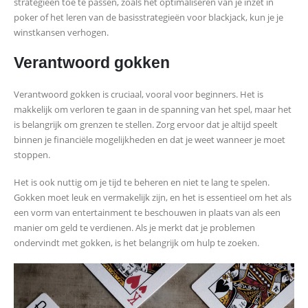
strategieën toe te passen, zoals het optimaliseren van je inzet in
poker of het leren van de basisstrategieën voor blackjack, kun je je
winstkansen verhogen.
Verantwoord gokken
Verantwoord gokken is cruciaal, vooral voor beginners. Het is
makkelijk om verloren te gaan in de spanning van het spel, maar het
is belangrijk om grenzen te stellen. Zorg ervoor dat je altijd speelt
binnen je financiële mogelijkheden en dat je weet wanneer je moet
stoppen.
Het is ook nuttig om je tijd te beheren en niet te lang te spelen.
Gokken moet leuk en vermakelijk zijn, en het is essentieel om het als
een vorm van entertainment te beschouwen in plaats van als een
manier om geld te verdienen. Als je merkt dat je problemen
ondervindt met gokken, is het belangrijk om hulp te zoeken.