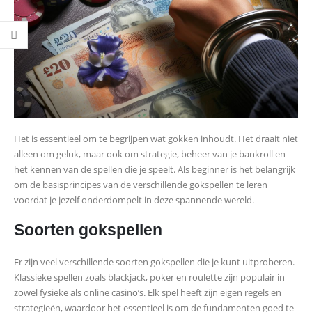
Het is essentieel om te begrijpen wat gokken inhoudt. Het draait niet
alleen om geluk, maar ook om strategie, beheer van je bankroll en
het kennen van de spellen die je speelt. Als beginner is het belangrijk
om de basisprincipes van de verschillende gokspellen te leren
voordat je jezelf onderdompelt in deze spannende wereld.
Soorten gokspellen
Er zijn veel verschillende soorten gokspellen die je kunt uitproberen.
Klassieke spellen zoals blackjack, poker en roulette zijn populair in
zowel fysieke als online casino’s. Elk spel heeft zijn eigen regels en
strategieën, waardoor het essentieel is om de fundamenten goed te