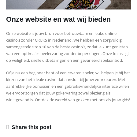
Onze website en wat wij bieden
Onze website is jouw bron voor betrouwbare en leuke online
casino’s zonder CRUKS in Nederland. We hebben een zorgvuldig
samengestelde top 10 van de beste casino’s, zodat je kunt genieten
van een optimale speelervaring zonder beperkingen. Onze focus ligt
op veiligheid, snelle uitbetalingen en een gevarieerd spelaanbod.
Of je nu een beginner bent of een ervaren speler, wij helpen je bij het
kiezen van het ideale casino dat aansluit bij jouw voorkeuren. Met
aantrekkelijke bonussen en een gebruiksvriendelijke interface willen
we ervoor zorgen dat jouw gokervaring zowel plezierig als
winstgevend is. Ontdek de wereld van gokken met ons als jouw gids!
Share this post