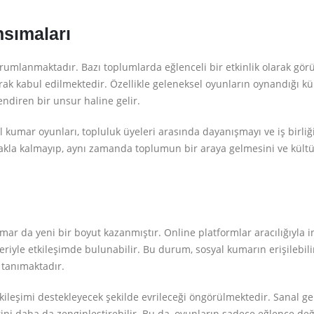
nsımaları
yorumlanmaktadır. Bazı toplumlarda eğlenceli bir etkinlik olarak gör
arak kabul edilmektedir. Özellikle geleneksel oyunların oynandığı kü
endiren bir unsur haline gelir.
l kumar oyunları, topluluk üyeleri arasında dayanışmayı ve iş birliğ
makla kalmayıp, aynı zamanda toplumun bir araya gelmesini ve kültü
mar da yeni bir boyut kazanmıştır. Online platformlar aracılığıyla i
leriyle etkileşimde bulunabilir. Bu durum, sosyal kumarın erişilebilir
 tanımaktadır.
ileşimi destekleyecek şekilde evrileceği öngörülmektedir. Sanal ge
rini daha da zenginleştirebilir. Bu da, oyunların sadece eğlence deği