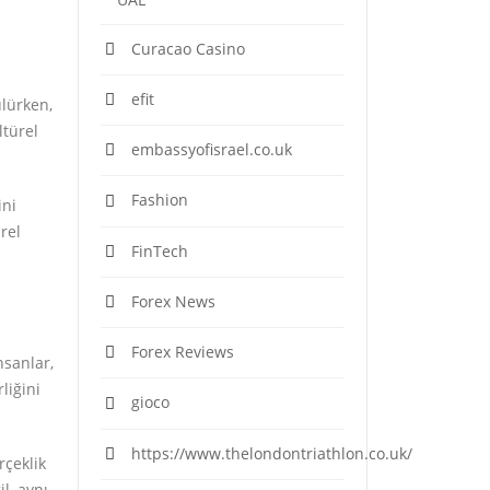
Curacao Casino
efit
ülürken,
ltürel
embassyofisrael.co.uk
Fashion
ini
rel
FinTech
Forex News
Forex Reviews
nsanlar,
liğini
gioco
https://www.thelondontriathlon.co.uk/
rçeklik
l, aynı