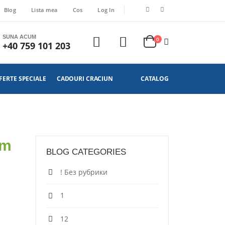
Blog
Lista mea
Cos
Log In
SUNA ACUM
0
+40 759 101 203
FERTE SPECIALE
CADOURI CRACIUN
CATALOG
im
BLOG CATEGORIES
! Без рубрики
1
12