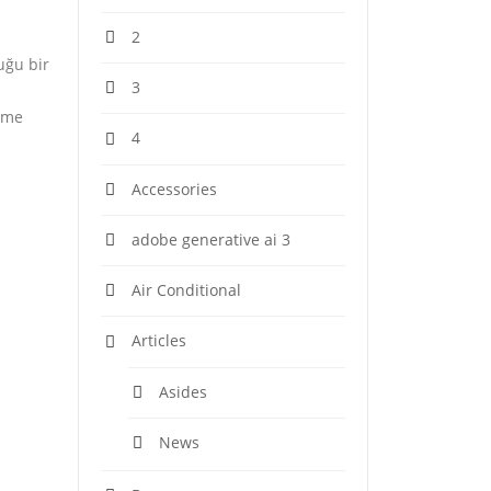
2
uğu bir
3
irme
4
Accessories
adobe generative ai 3
Air Conditional
Articles
Asides
News