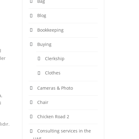
Bag
Blog
Bookkeeping
Buying
l
ler
Clerkship
Clothes
Cameras & Photo
a,
Chair
i
Chicken Road 2
ıdır.
Consulting services in the
UAE