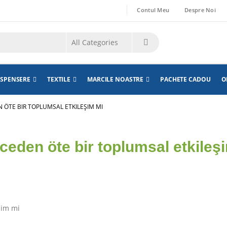
Contul Meu
Despre Noi
ISPENSERE
TEXTILE
MARCILE NOASTRE
PACHETE CADOU
O
ÖTE BIR TOPLUMSAL ETKILEŞIM MI
eden öte bir toplumsal etkileş
şim mi