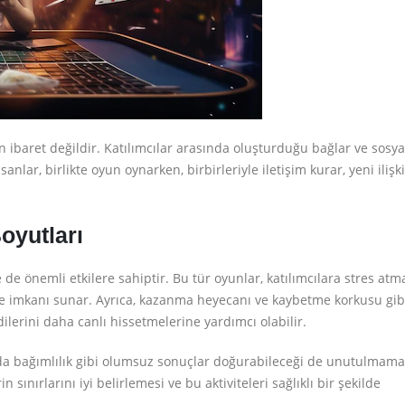
 ibaret değildir. Katılımcılar arasında oluşturduğu bağlar ve sosya
anlar, birlikte oyun oynarken, birbirleriyle iletişim kurar, yeni ilişki
oyutları
 de önemli etkilere sahiptir. Bu tür oyunlar, katılımcılara stres atm
me imkanı sunar. Ayrıca, kazanma heyecanı ve kaybetme korkusu gib
lerini daha canlı hissetmelerine yardımcı olabilir.
a bağımlılık gibi olumsuz sonuçlar doğurabileceği de unutulmamal
ınırlarını iyi belirlemesi ve bu aktiviteleri sağlıklı bir şekilde