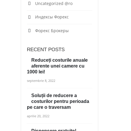
Uncategorized @ro
Индексы Форекс
Форекс Брокеры
RECENT POSTS
Reduceți costurile anuale
aferente unei camere cu
1000 lei!
septembrie 8, 2022
Soluții de reducere a
costurilor pentru perioada
pe care o traversam
aprilie 20, 2022
Dispensere gratuite!