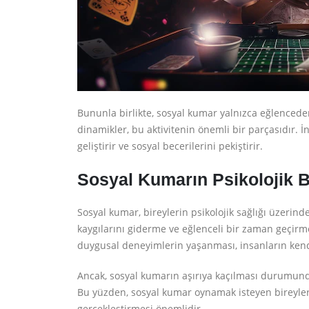
Bununla birlikte, sosyal kumar yalnızca eğlenceden
dinamikler, bu aktivitenin önemli bir parçasıdır. İns
geliştirir ve sosyal becerilerini pekiştirir.
Sosyal Kumarın Psikolojik B
Sosyal kumar, bireylerin psikolojik sağlığı üzerinde
kaygılarını giderme ve eğlenceli bir zaman geçir
duygusal deneyimlerin yaşanması, insanların kendi
Ancak, sosyal kumarın aşırıya kaçılması durumund
Bu yüzden, sosyal kumar oynamak isteyen bireylerin s
gerçekleştirmesi önemlidir.