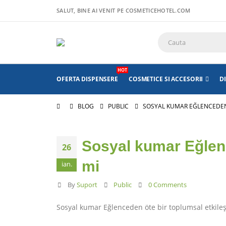
SALUT, BINE AI VENIT PE COSMETICEHOTEL.COM
HOT
OFERTA DISPENSERE
COSMETICE SI ACCESORII
D
BLOG
PUBLIC
SOSYAL KUMAR EĞLENCEDEN 
Sosyal kumar Eğlenc
26
mi
ian.
By
Suport
Public
0 Comments
Sosyal kumar Eğlenceden öte bir toplumsal etkile