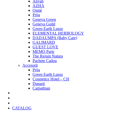
Anyah
AZHA
Osmè
Prija
Geneva Green
Geneva Guild
Green Earth Lusso
ELEMENTAL HERBOLOGY
DADAUMPA (Baby Care)
GALIMARD
GUEST LOVE
MEMO Paris
The Rerum Natura
Pachete Cadou
Accesorii
Prija
Green Earth Lusso
Cosmetice Hotel – CH
Dunarii
Carpathian
Pachete Cadou
Oferte Speciale
Cadouri Craciun
CATALOG