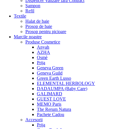
Dispencer Vanzare fara Contract
Şampon
Refil
Textile
Halat de baie
Prosop de baie
Prosop pentru picioare
Marcile noastre
Produse Cosmetice
Anyah
AZHA
Osmè
Prija
Geneva Green
Geneva Guild
Green Earth Lusso
ELEMENTAL HERBOLOGY
DADAUMPA (Baby Care)
GALIMARD
GUEST LOVE
MEMO Paris
The Rerum Natura
Pachete Cadou
Accesorii
Prija