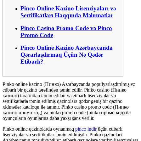
Pinco Online Kazino Lisenziyaları və
Sertifikatları Haqqında Məlumatlar
Pinco Casino Promo Code və Pinco
Promo Code
Pinco Online Kazino Azərbaycanda
Qərarlaşdırmaq Üçün Nə Qədər
Etibarlı?
Pinko online kazino (Пинко) Azərbaycanda populyarlaşdırılmış və
etibarlı bir qazino tərəfindən təmin edilir. Pinko casino (Пинко
казино) tərəfindən təmin edilən və etibarlı lisenziyalar və
sertifikatlarla təmin edilmiş qazinolara qədər geniş bir qazino
xidmətlər kataloqu ilə tanınır. Pinko casino promo code (Пинко
казино промо код) və pinko promo code (pinko промо код) ilə
oyunçuların oyunlarına daha yaxşı şans verilir.
Pinko online qazinolarda oynanmaq
pinco indir
üçün etibarlı
lisenziyalar və sertifikatlar təmin edilmişdir. Pinko qazinolari
Azərbaycanın məsuliyyətli və etibarlı qazinolara verilən lisenziyalara