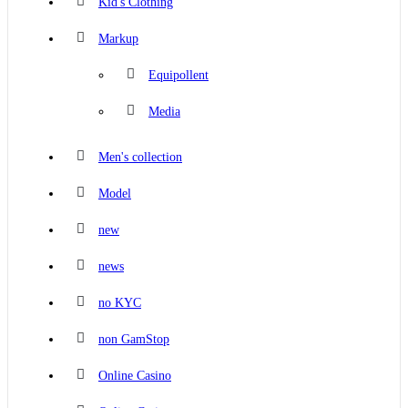
Kid's Clothing
Markup
Equipollent
Media
Men's collection
Model
new
news
no KYC
non GamStop
Online Casino