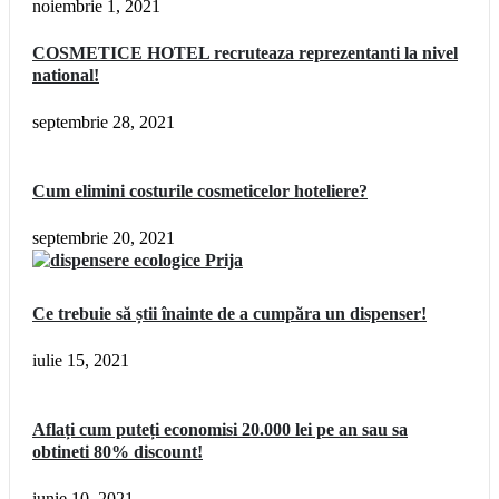
noiembrie 1, 2021
COSMETICE HOTEL recruteaza reprezentanti la nivel
national!
septembrie 28, 2021
Cum elimini costurile cosmeticelor hoteliere?
septembrie 20, 2021
Ce trebuie să știi înainte de a cumpăra un dispenser!
iulie 15, 2021
Aflați cum puteți economisi 20.000 lei pe an sau sa
obtineti 80% discount!
iunie 10, 2021