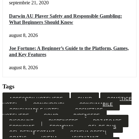
septembrie 21, 2020
Darwin AU Player Safety and Responsible Gambling:
What Beginners Should Know
august 8, 2026
Joe Fortune: A Beginner’s Guide to the Platform, Games,
and Key Features
august 8, 2026
Tags
ACCESORII HOTELIERE
CHAIR
COMETICE
HOTEL
CONCURSURI
CONSUMABILE
CONSUMABILE HOTEL
COSMETICE
HOTELIERE
COVID
DIPENSERE
DISCOUNT
DISPENSERE
DOZATOARE
ECONOMIE
ECONOMII
GEL DE DUS
GEL DEZINFECTANT
GENEVA GREEN
GRATIS
IGIENA
IGIENIZANT