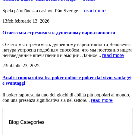
Spela på utländska casinon från Sverige ...
read more
13
feb.
februarie 13, 2026
Отчего мы стремимся к душевному вариативности
Отчего мы стремимся к душевному вариативности Человечья
натура устроена подобным способом, что мы постоянно ищем
неизведанные впечатления и эмоции. Данное...
read more
23
iul.
iulie 23, 2025
Analisi comparativa tra poker online e poker dal vivo: vantaggi
e svantaggi
Il poker rappresenta uno dei giochi di abilità più popolari al mondo,
con una presenza significativa sia nel settore...
read more
Blog Categories