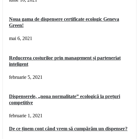
Noua gama de dispensere certificate ecologic Geneva
Green!
mai 6, 2021
Reducerea costurilor prin management și parteneriat
inteligent
februarie 5, 2021
Dispenserele, „noua normalitate” ecologică la prețuri
competitive
februarie 1, 2021
De ce ținem cont când vrem să cumpărăm un dispenser?