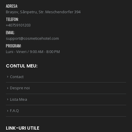
ADRESA:
Brașov, Sânpetru, Str. Meschendorfer 394
TELEFON:
+40759101203
EMAIL:
support@cosmeticehotel.com
PROGRAM:
Luni - Vineri / 9:00 AM - 8:00 PM
CONTUL MEU:
Contact
Despre noi
Lista Mea
F.A.Q
LINK-URI UTILE