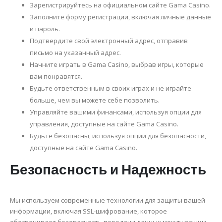
Зарегистрируйтесь на официальном сайте Gama Casino.
Заполните форму регистрации, включая личные данные
и пароль.
Подтвердите свой электронный адрес, отправив
письмо на указанный адрес.
Начните играть в Gama Casino, выбрав игры, которые
вам понравятся.
Будьте ответственным в своих играх и не играйте
больше, чем вы можете себе позволить.
Управляйте вашими финансами, используя опции для
управления, доступные на сайте Gama Casino.
Будьте безопасны, используя опции для безопасности,
доступные на сайте Gama Casino.
Безопасность и Надежность
Мы используем современные технологии для защиты вашей
информации, включая SSL-шифрование, которое
обеспечивает безопасность передачи данных между вашим