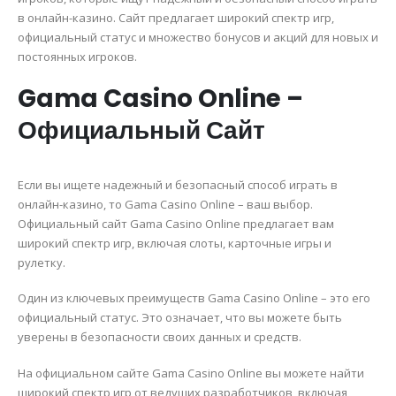
в онлайн-казино. Сайт предлагает широкий спектр игр,
официальный статус и множество бонусов и акций для новых и
постоянных игроков.
Gama Casino Online –
Официальный Сайт
Если вы ищете надежный и безопасный способ играть в
онлайн-казино, то Gama Casino Online – ваш выбор.
Официальный сайт Gama Casino Online предлагает вам
широкий спектр игр, включая слоты, карточные игры и
рулетку.
Один из ключевых преимуществ Gama Casino Online – это его
официальный статус. Это означает, что вы можете быть
уверены в безопасности своих данных и средств.
На официальном сайте Gama Casino Online вы можете найти
широкий спектр игр от ведущих разработчиков, включая