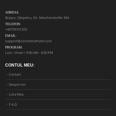
ADRESA:
Brașov, Sânpetru, Str. Meschendorfer 394
TELEFON:
+40759101203
EMAIL:
support@cosmeticehotel.com
PROGRAM:
Luni - Vineri / 9:00 AM - 8:00 PM
CONTUL MEU:
Contact
Despre noi
Lista Mea
F.A.Q