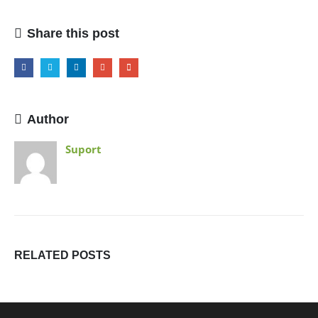
Share this post
Author
Suport
RELATED
POSTS