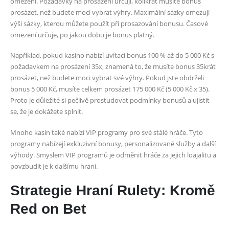
omezení. Požadavky na prosázení určují, kolikrát musíte bonus
prosázet, než budete moci vybrat výhry. Maximální sázky omezují
výši sázky, kterou můžete použít při prosazování bonusu. Časové
omezení určuje, po jakou dobu je bonus platný.
Například, pokud kasino nabízí uvítací bonus 100 % až do 5 000 Kč s
požadavkem na prosázení 35x, znamená to, že musíte bonus 35krát
prosázet, než budete moci vybrat své výhry. Pokud jste obdrželi
bonus 5 000 Kč, musíte celkem prosázet 175 000 Kč (5 000 Kč x 35).
Proto je důležité si pečlivě prostudovat podmínky bonusů a ujistit
se, že je dokážete splnit.
Mnoho kasin také nabízí VIP programy pro své stálé hráče. Tyto
programy nabízejí exkluzivní bonusy, personalizované služby a další
výhody. Smyslem VIP programů je odměnit hráče za jejich loajalitu a
povzbudit je k dalšímu hraní.
Strategie Hraní Rulety: Kromě
Red on Bet