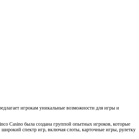
 предлагает игрокам уникальные возможности для игры и
Pinco Casino была создана группой опытных игроков, которые
м широкий спектр игр, включая слоты, карточные игры, рулетку