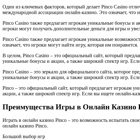
Один из ключевых факторов, который делает Pinco Casino отлич
международной ассоциации онлайн-казино. Это означает, что и
Pinco Casino также предлагает игрокам уникальные бонусы и а
игроки могут получать дополнительные деньги для игры и ув
Pinco Casino также предлагает игрокам уникальные возможност
означает, что игроки могут найти игру, которая им понравится.
В целом, Pinco Casino – это официальный сайт, который предл
уникальные бонусы и акции, а также широкий спектр игр. Если 
Pinco Casino – это зеркало для официального сайта, которое 
уникальные бонусы и акции, а также широкий спектр игр. Если 
Pinco – это официальный сайт, который предлагает игрокам у
акции, а также широкий спектр игр. Если вы ищете онлайн-кази
Преимущества Игры в Онлайн Казино 
Играть в онлайн казино Pinco – это возможность испытать сво
онлайн казино Pinco.
Большой выбор игр