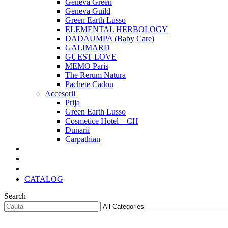
Geneva Green
Geneva Guild
Green Earth Lusso
ELEMENTAL HERBOLOGY
DADAUMPA (Baby Care)
GALIMARD
GUEST LOVE
MEMO Paris
The Rerum Natura
Pachete Cadou
Accesorii
Prija
Green Earth Lusso
Cosmetice Hotel – CH
Dunarii
Carpathian
Pachete Cadou
Oferte Speciale
Cadouri Craciun
CATALOG
Search