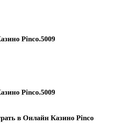
зино Pinco.5009
зино Pinco.5009
ать в Онлайн Казино Pinco