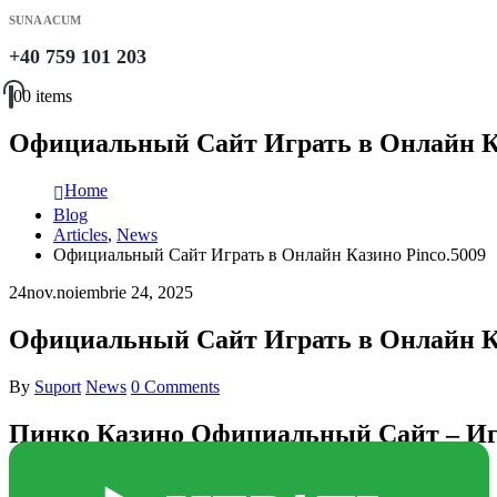
SUNA ACUM
+40 759 101 203
0
0 items
Официальный Сайт Играть в Онлайн Ка
Home
Blog
Articles
,
News
Официальный Сайт Играть в Онлайн Казино Pinco.5009
24
nov.
noiembrie 24, 2025
Официальный Сайт Играть в Онлайн Ка
By
Suport
News
0 Comments
Пинко Казино Официальный Сайт – Игр