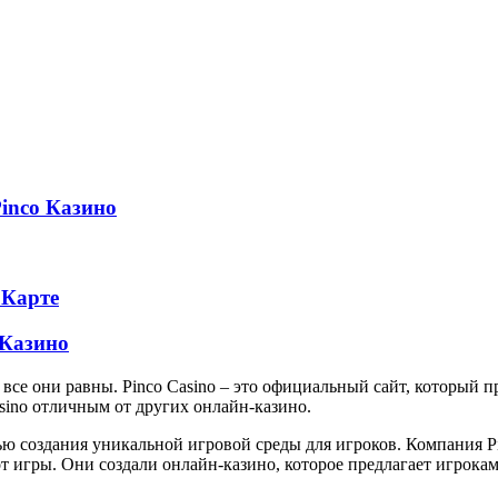
Pinco Казино
 Карте
 Казино
е все они равны. Pinco Casino – это официальный сайт, который
asino отличным от других онлайн-казино.
елью создания уникальной игровой среды для игроков. Компания 
от игры. Они создали онлайн-казино, которое предлагает игрока