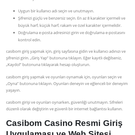
Uygun bir kullanıcı adı seçin ve unutmayın.
Şifrenizi güçlü ve benzersiz seçin. En az 8 karakter içermeli ve
büyük harf, küçük harf, rakam ve özel karakter içermelidir.
Doğrulama e-posta adresinizi girin ve doğrulama e-postasını
kontrol edin.
.co.uk/
casibom giriş yapmak için, giriş sayfasına gidin ve kullanıcı adınızı ve
şifrenizi girin. „Giriş Yap” butonuna tıklayın. Eğer kayıtlı değilseniz,
„Kaydol” butonuna tıklayarak hesap oluşturun.
casibom giriş yapmak ve oyunları oynamak için, oyunları seçin ve
„Oyna” butonuna tıklayın. Oyunları deneyin ve eğlenceli bir deneyim
yaşayın.
casibom girişi ve oyunları oynarken, güvenliği unutmayın. Sifreleri
düzenli olarak değiştirin ve güvenli bir internet bağlantısı kullanın.
Casibom Casino Resmi Giriş
Uygulaması ve Web Sitesi