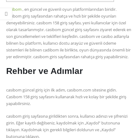
casibom
, en güncel ve güvenli oyun platformlarından biridir.
casibom giriş sayfasından rahatça ve hızlı bir şekilde oyunları
deneyebilirsiniz. casibom 158 giriş sayfası, yeni kullanıcılar için özel
olarak tasarlanmıştır. casibom güncel giriş sayfasını ziyaret ederek en
son güncellemeleri ve teklifleri keşfedin. casibom ve casibo adlarıyla
bilinen bu platform, kullanıcı dostu arayüz ve güvenli ödeme
sistemleri ile bilinen cadibom ile birlikte, oyun dünyasında önemli bir
yer edinmiştir. casibom giris sayfasından rahatça giriş yapabilirsiniz.
Rehber ve Adımlar
casibom güncel giriş için ilk adım, casibom.com sitesine gidin.
Casibom 158 giriş sayfasını kullanarak hızlı ve kolay bir şekilde giriş
yapabilirsiniz.
casibom giriş sayfasına girildikten sonra, kullanıcı adınızı ve şifrenizi
girin. Eğer kayıtlı değilseniz, kaydolmak için „Kaydol” butonuna
tıklayın. Kaydolmak için gerekli bilgileri doldurun ve „Kaydol”
butonuna tıklayın.