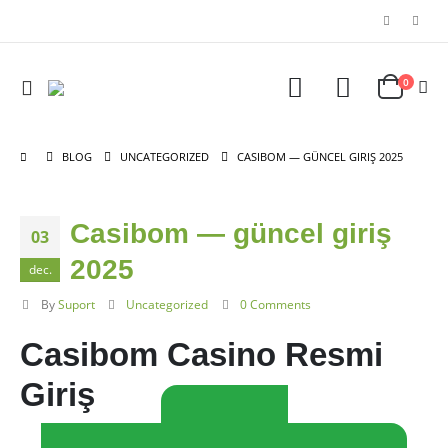
0
BLOG
UNCATEGORIZED
CASIBOM — GÜNCEL GIRIŞ 2025
Casibom — güncel giriş
03
2025
dec.
By
Suport
Uncategorized
0 Comments
Casibom Casino Resmi
Giriş