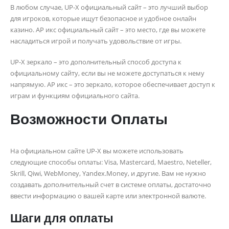
В любом случае, UP-X официальный сайт – это лучший выбор
для игроков, которые ищут безопасное и удобное онлайн
казино. AP икс официальный сайт – это место, где вы можете
насладиться игрой и получать удовольствие от игры.
UP-X зеркало – это дополнительный способ доступа к
официальному сайту, если вы не можете доступаться к нему
напрямую. AP икс – это зеркало, которое обеспечивает доступ к
играм и функциям официального сайта.
Возможности Оплаты
На официальном сайте UP-X вы можете использовать
следующие способы оплаты: Visa, Mastercard, Maestro, Neteller,
Skrill, Qiwi, WebMoney, Yandex.Money, и другие. Вам не нужно
создавать дополнительный счет в системе оплаты, достаточно
ввести информацию о вашей карте или электронной валюте.
Шаги для оплаты