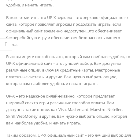
удобна, и начать играть.
Важно отметить, что UP-X зеркало – это зеркало официального
сайта, которое позволяет игрокам продолжать играть, если
официальный сайт временно недоступен. Это обеспечивает
бесперебойную игру и обеспечивает безопасность вашего
.co.uk/
счета.
Если вы ищете способ оплаты, который вам наиболее удобен, то
UP-X официальный сайт – это лучший выбор. Вам доступны
различные опции, включая кредитные карты, электронные
платежные системы и другие. Вам нужно выбрать опцию,
которая вам наиболее удобна, и начать играть.
UP-X – это надежное онлайн-казино, которое предлагает
широкий спектр игр и различных способов оплаты. Вам
доступны такие опции, как Visa, Mastercard, Maestro, Neteller,
Skrill, WebMoney и другие. Вам нужно выбрать опцию, которая
вам наиболее удобна, и начать играть.
Таким образом, UP-X официальный сайт – это лучший выбор для