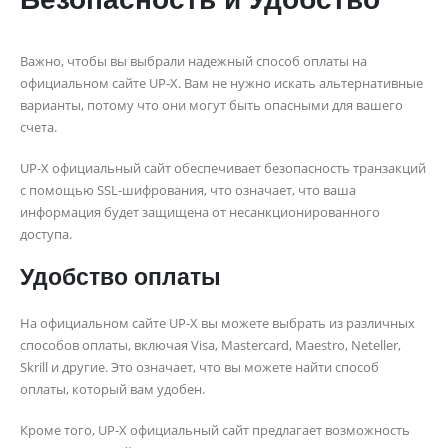
Важно, чтобы вы выбрали надежный способ оплаты на
официальном сайте UP-X. Вам не нужно искать альтернативные
варианты, потому что они могут быть опасными для вашего
счета.
UP-X официальный сайт обеспечивает безопасность транзакций
с помощью SSL-шифрования, что означает, что ваша
информация будет защищена от несанкционированного
доступа.
Удобство оплаты
На официальном сайте UP-X вы можете выбрать из различных
способов оплаты, включая Visa, Mastercard, Maestro, Neteller,
Skrill и другие. Это означает, что вы можете найти способ
оплаты, который вам удобен.
Кроме того, UP-X официальный сайт предлагает возможность