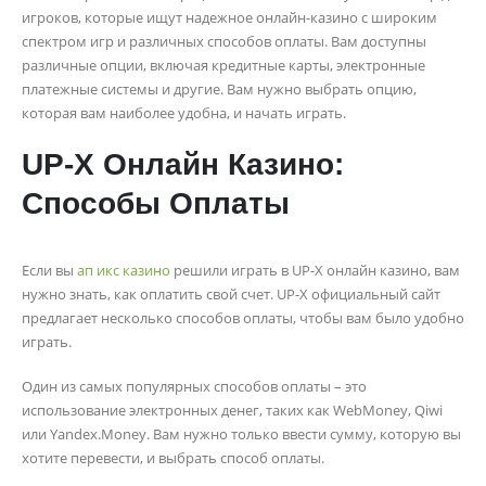
игроков, которые ищут надежное онлайн-казино с широким
спектром игр и различных способов оплаты. Вам доступны
различные опции, включая кредитные карты, электронные
платежные системы и другие. Вам нужно выбрать опцию,
которая вам наиболее удобна, и начать играть.
UP-X Онлайн Казино:
Способы Оплаты
Если вы
ап икс казино
решили играть в UP-X онлайн казино, вам
нужно знать, как оплатить свой счет. UP-X официальный сайт
предлагает несколько способов оплаты, чтобы вам было удобно
играть.
Один из самых популярных способов оплаты – это
использование электронных денег, таких как WebMoney, Qiwi
или Yandex.Money. Вам нужно только ввести сумму, которую вы
хотите перевести, и выбрать способ оплаты.