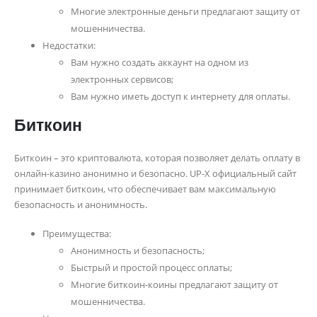
Многие электронные деньги предлагают защиту от
мошенничества.
Недостатки:
Вам нужно создать аккаунт на одном из
электронных сервисов;
Вам нужно иметь доступ к интернету для оплаты.
Биткоин
Биткоин – это криптовалюта, которая позволяет делать оплату в
онлайн-казино анонимно и безопасно. UP-X официальный сайт
принимает биткоин, что обеспечивает вам максимальную
безопасность и анонимность.
Преимущества:
Анонимность и безопасность;
Быстрый и простой процесс оплаты;
Многие биткоин-коины предлагают защиту от
мошенничества.