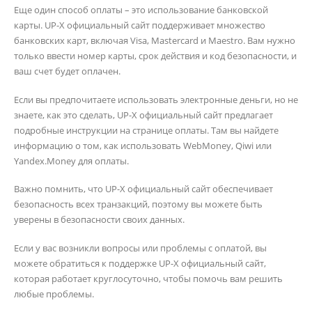
Еще один способ оплаты – это использование банковской
карты. UP-X официальный сайт поддерживает множество
банковских карт, включая Visa, Mastercard и Maestro. Вам нужно
только ввести номер карты, срок действия и код безопасности, и
ваш счет будет оплачен.
Если вы предпочитаете использовать электронные деньги, но не
знаете, как это сделать, UP-X официальный сайт предлагает
подробные инструкции на странице оплаты. Там вы найдете
информацию о том, как использовать WebMoney, Qiwi или
Yandex.Money для оплаты.
Важно помнить, что UP-X официальный сайт обеспечивает
безопасность всех транзакций, поэтому вы можете быть
уверены в безопасности своих данных.
Если у вас возникли вопросы или проблемы с оплатой, вы
можете обратиться к поддержке UP-X официальный сайт,
которая работает круглосуточно, чтобы помочь вам решить
любые проблемы.