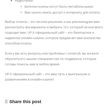
Недостатки:
Биткоин-коины могут быть нестабильными;
Вам нужно иметь доступ к интернету для оплаты.
Выбор оплаты – это личное решение, и мы рекомендуем вам
рассмотреть все варианты и выбрать тот, который лучше всего
подходит вам. UP-X официальный сайт – это безопасное и
надежное онлайн-казино, которое предлагает вам множество
способов оплаты.
Если у вас есть вопросы или проблемы с оплатой, вы можете
обратиться к нашим специалистам по поддержке, которые
готовы помочь вам в любое время.
UP-X официальный сайт – это ваш путь к выигрышам и
развлечениям в онлайн-казино!
Share this post