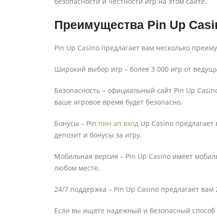
безопасности и честности игр на этом сайте.
Преимущества Pin Up Casi
Pin Up Casino предлагает вам несколько преим
Широкий выбор игр – более 3 000 игр от ведущи
Безопасность – официальный сайт Pin Up Casin
ваше игровое время будет безопасно.
Бонусы – Pin
пин ап вход
Up Casino предлагает 
депозит и бонусы за игру.
Мобильная версия – Pin Up Casino имеет мобил
любом месте.
24/7 поддержка – Pin Up Casino предлагает вам
Если вы ищете надежный и безопасный способ и