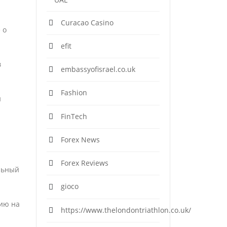
Curacao Casino
 о
efit
в
embassyofisrael.co.uk
Fashion
и
FinTech
Forex News
Forex Reviews
льный
gioco
зию на
https://www.thelondontriathlon.co.uk/