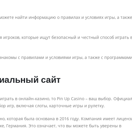
 можете найти информацию о правилах и условиях игры, а также
ля игроков, которые ищут безопасный и честный способ играть 
 знакомы с правилами и условиями игры, а также с программам
циальный сайт
грать в онлайн-казино, то Pin Up Casino – ваш выбор. Официа
ор игр, включая слоты, карточные игры и рулетку.
ино, которая была основана в 2016 году. Компания имеет лицен
хе, Германия. Это означает, что вы можете быть уверены в