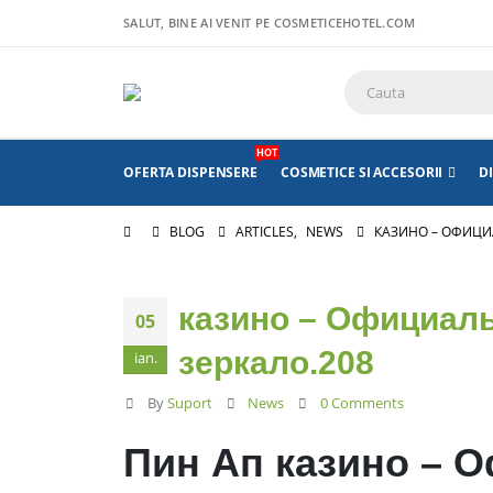
SALUT, BINE AI VENIT PE COSMETICEHOTEL.COM
HOT
OFERTA DISPENSERE
COSMETICE SI ACCESORII
D
BLOG
ARTICLES
,
NEWS
КАЗИНО – ОФИЦИА
казино – Официаль
05
зеркало.208
ian.
By
Suport
News
0 Comments
Пин Ап казино – 