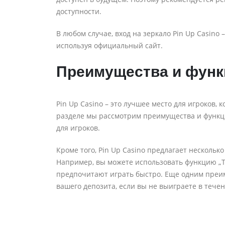
доступности.
В любом случае, вход на зеркало Pin Up Casino 
используя официальный сайт.
Преимущества и функц
Pin Up Casino – это лучшее место для игроков
разделе мы рассмотрим преимущества и функци
для игроков.
Кроме того, Pin Up Casino предлагает нескольк
Например, вы можете использовать функцию „Tu
предпочитают играть быстро. Еще одним преим
вашего депозита, если вы не выиграете в тече