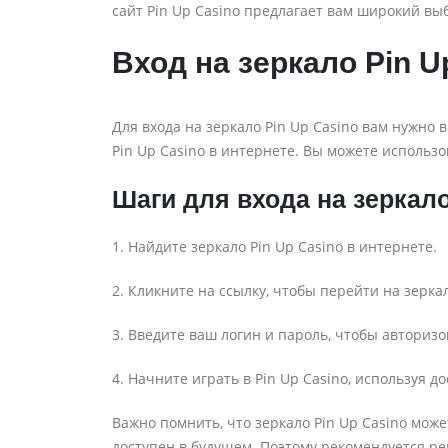
сайт Pin Up Casino предлагает вам широкий выб
Вход на зеркало Pin U
Для входа на зеркало Pin Up Casino вам нужно
Pin Up Casino в интернете. Вы можете использ
Шаги для входа на зеркало
1. Найдите зеркало Pin Up Casino в интернете.
2. Кликните на ссылку, чтобы перейти на зерка
3. Введите ваш логин и пароль, чтобы авторизо
4. Начните играть в Pin Up Casino, используя 
Важно помнить, что зеркало Pin Up Casino мо
доступен в будущем. Поэтому рекомендуется ре