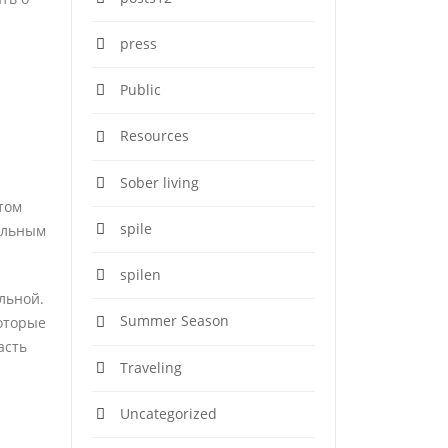
press
Public
Resources
Sober living
том
spile
ельным
spilen
льной.
Summer Season
которые
асть
Traveling
Uncategorized