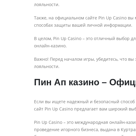
лояльности.
Также, на официальном сайте Pin Up Casino вы
способах защиты вашей личной информации.
В целом, Pin Up Casino – это отличный выбор д
онлайн-казино.
Важно! Перед началом игры, убедитесь, что вы
лояльности.
Пин Ап казино – Офи
Если вы ищете надежный и безопасный способ и
сайт Pin Up Casino предлагает вам широкий выб
Pin Up Casino – это международная онлайн-каз
проведение игорного бизнеса, выдана в Куртра