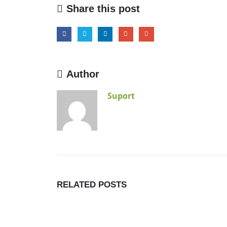
Share this post
Author
Suport
RELATED
POSTS